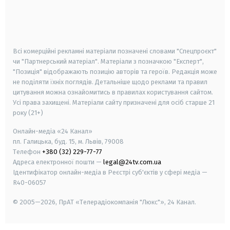
android
apple
smart tv
samsung smart tv
Всі комерційні рекламні матеріали позначені словами "Спецпроєкт"
чи "Партнерський матеріал". Матеріали з позначкою "Експерт",
"Позиція" відображають позицію авторів та героїв. Редакція може
не поділяти їхніх поглядів. Детальніше щодо реклами та правил
цитування можна ознайомитись в правилах користування сайтом.
Усі права захищені.
Матеріали сайту призначені для осіб старше
21
року (21+)
Онлайн-медіа «24 Канал»
пл. Галицька, буд. 15, м. Львів, 79008
Телефон
+380 (32) 229-77-77
Адреса електронної пошти —
legal@24tv.com.ua
Ідентифікатор онлайн-медіа в Реєстрі суб'єктів у сфері медіа —
R40-06057
© 2005—2026,
ПрАТ «Телерадіокомпанія "Люкс"», 24 Канал.