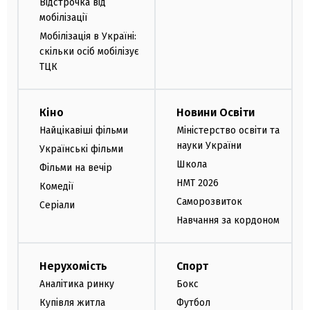
Відстрочка від
мобілізації
Мобілізація в Україні:
скільки осіб мобілізує
ТЦК
Кіно
Новини Освіти
Найцікавіші фільми
Міністерство освіти та
науки України
Українські фільми
Школа
Фільми на вечір
НМТ 2026
Комедії
Саморозвиток
Серіали
Навчання за кордоном
Нерухомість
Спорт
Аналітика ринку
Бокс
Купівля житла
Футбол