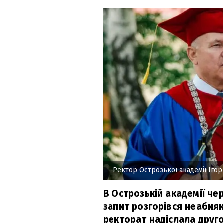
Ректор Острозької академії Ігор
В Острозькій академії че
запит розгорівся неабияк
ректорат надіслала друг