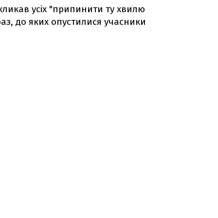
акликав усіх "припинити ту хвилю
раз, до яких опустилися учасники