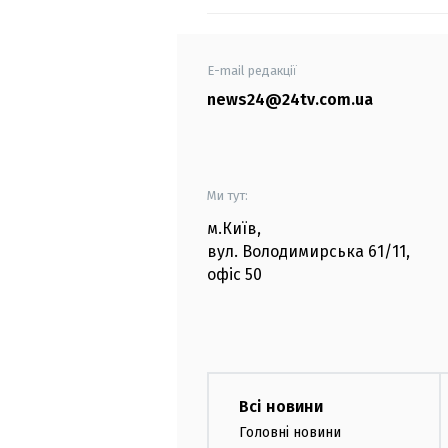
E-mail редакції
news24@24tv.com.ua
Ми тут:
м.Київ
,
вул. Володимирська
61/11,
офіс
50
Всі новини
Головні новини