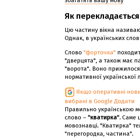
збагатять вашу мову
Як перекладається
Цю частину вікна називаю
Однак, в українських слов
Слово
"форточка"
походит
"дверцята", а також має па
"ворота". Воно прижилося 
нормативної української 
Якщо оперативні нови
вибрані в Google
Додати
Правильно українською мо
слово –
"кватирка".
Саме ц
мовознавці
.
"Кватирка" теж
"перегородка, частина".