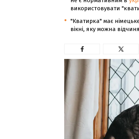
не є нормативним в
укр
використовувати "квати
"Кватирка" має німецьке
вікні, яку можна відчи