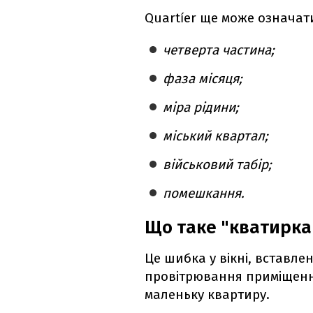
Quartíer ще може означат
четверта частина;
фаза місяця;
міра рідини;
міський квартал;
військовий табір;
помешкання.
Що таке "кватирка
Це шибка у вікні, вставле
провітрювання приміщенн
маленьку квартиру.