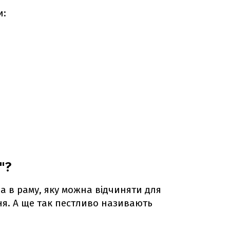
и:
"?
на в раму, яку можна відчиняти для
я. А ще так пестливо називають