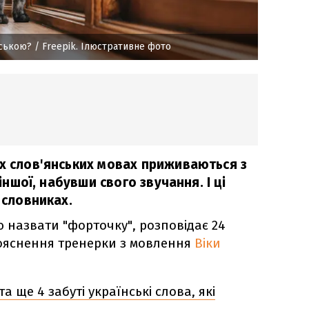
нською?
/ Freepik. Ілюстративне фото
их слов'янських мовах приживаються з
 іншої, набувши свого звучання. І ці
 словниках.
 назвати "форточку", розповідає 24
ояснення тренерки з мовлення
Віки
а ще 4 забуті українські слова, які