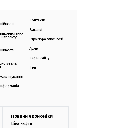
Контакти
ційності
Вакансії
 використання
 інтелекту
Структура власності
Архів
ційності
Карта сайту
ристувача
и
Ігри
коментування
 інформація
Новини економіки
Ціна нафти