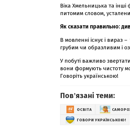
Віка Хмельницька та інші 
питомим словом, усталеним
Як сказати правильно: див
В мовленні існує і вираз –
грубим чи образливим і о
У побуті важливо звертати 
вони формують чистоту мо
Говоріть українською!
Повʼязані теми:
ОСВІТА
САМОРО
ГОВОРИ УКРАЇНСЬКОЮ!