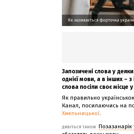
Як називається форточка украї
Запозичені слова у деяк
однієї мови, а в інших – з
слова посіли своє місце у
Як правильно українською
Канал, посилаючись на п
Хмельницької.
Позазанарік т
ДИВІТЬСЯ ТАКОЖ