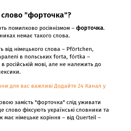
 слово "форточка"?
ть помилково росіянізмом –
форточка
.
никах немає такого слова.
ь від німецького слова – Pförtchen,
ралелі в польських forta, fórtka –
в російській мові, але не належить до
лексики.
ни для вас важливі
Додайте 24 Канал у
вою замість "форточка" слід уживати
е слово фіксують українські словники та
 має німецьке коріння – від Querteil –