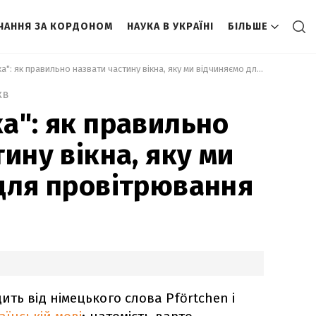
ЧАННЯ ЗА КОРДОНОМ
НАУКА В УКРАЇНІ
БІЛЬШЕ
 Не "форточка": як правильно назвати частину вікна, яку ми відчиняємо для провітрювання 
хв
а": як правильно
ину вікна, яку ми
для провітрювання
ть від німецького слова Pförtchen і