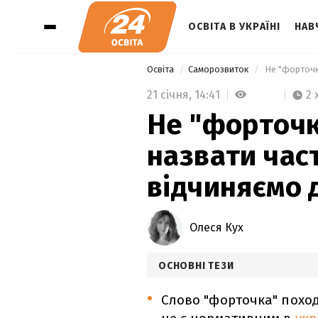
ОСВІТА В УКРАЇНІ
НАВ
Освіта
Саморозвиток
21 січня,
14:41
2 
Не "форточк
назвати част
відчиняємо 
Олеся Кух
ОСНОВНІ ТЕЗИ
Слово "форточка" походи