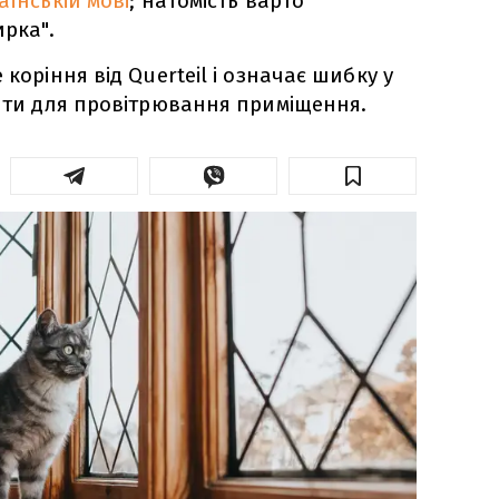
аїнській мові
; натомість варто
рка".
 коріння від Querteil і означає шибку у
няти для провітрювання приміщення.