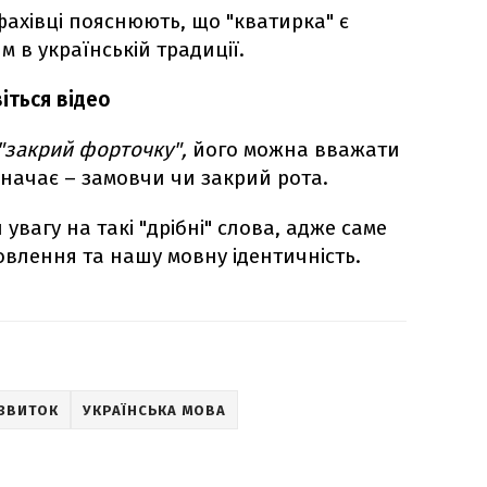
фахівці пояснюють, що "кватирка" є
 в українській традиції.
іться відео
"закрий форточку",
його можна вважати
значає – замовчи чи закрий рота.
увагу на такі "дрібні" слова, адже саме
влення та нашу мовну ідентичність.
ЗВИТОК
УКРАЇНСЬКА МОВА