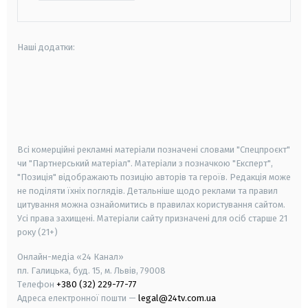
Наші додатки:
android
apple
smart tv
samsung smart tv
Всі комерційні рекламні матеріали позначені словами "Спецпроєкт"
чи "Партнерський матеріал". Матеріали з позначкою "Експерт",
"Позиція" відображають позицію авторів та героїв. Редакція може
не поділяти їхніх поглядів. Детальніше щодо реклами та правил
цитування можна ознайомитись в правилах користування сайтом.
Усі права захищені.
Матеріали сайту призначені для осіб старше
21
року (21+)
Онлайн-медіа «24 Канал»
пл. Галицька, буд. 15, м. Львів, 79008
Телефон
+380 (32) 229-77-77
Адреса електронної пошти —
legal@24tv.com.ua