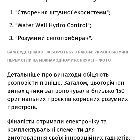
"Створення штучної екосистеми";
"Water Well Hydro Control";
"Розумний снігоприбирач".
ВАМ БУДЕ ЦІКАВО: ЗА БОРОТЬБУ З РАКОМ: УКРАЇНСЬКІ УЧНІ
ПЕРЕМОГЛИ НА МІЖНАРОДНОМУ КОНКУРСІ – ФОТО
Детальніше про винаходи обіцяють
розповісти пізніше. Загалом, цьогоріч юні
винахідники запропонували близько 150
оригінальних проєктів корисних розумних
пристроїв.
Фіналісти отримали електроніку та
комплектувальні елементи для
виготовлення своїх інноваційних гаджетів.