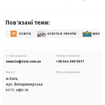
Повʼязані теми:
ОСВІТА
ОСВІТА В УКРАЇНІ
ШКОЛА
E-mail редакції
Номер телефону:
news24@24tv.com.ua
+38 044 390 5077
Ми тут:
Ми в соцмережах:
м.Київ
,
вул. Володимирська
офіс
61/11,
50