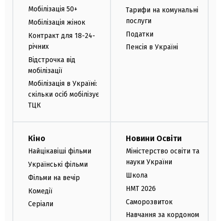
Мобілізація 50+
Тарифи на комунальні
послуги
Мобілізація жінок
Податки
Контракт для 18-24-
річних
Пенсія в Україні
Відстрочка від
мобілізації
Мобілізація в Україні:
скільки осіб мобілізує
ТЦК
Кіно
Новини Освіти
Найцікавіші фільми
Міністерство освіти та
науки України
Українські фільми
Школа
Фільми на вечір
НМТ 2026
Комедії
Саморозвиток
Серіали
Навчання за кордоном