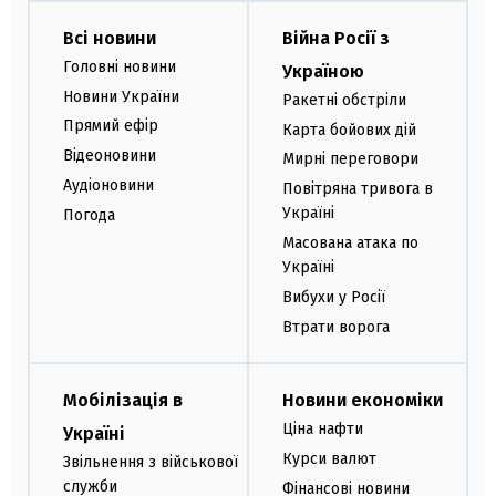
Всі новини
Війна Росії з
Головні новини
Україною
Новини України
Ракетні обстріли
Прямий ефір
Карта бойових дій
Відеоновини
Мирні переговори
Аудіоновини
Повітряна тривога в
Україні
Погода
Масована атака по
Україні
Вибухи у Росії
Втрати ворога
Мобілізація в
Новини економіки
Ціна нафти
Україні
Курси валют
Звільнення з військової
служби
Фінансові новини