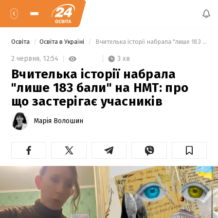
Освіта
Освіта в Україні
 Вчителька історії набрала "лише 183 бали" на НМТ: про що застерігає учасників 
3 хв
2 червня,
12:54
Вчителька історії набрала
"лише 183 бали" на НМТ: про
що застерігає учасників
Марія Волошин