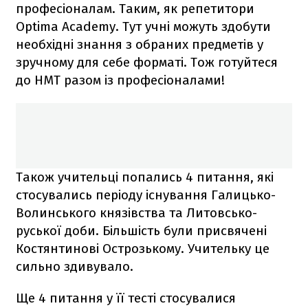
професіоналам. Таким, як репетитори
Optima Academy. Тут учні можуть здобути
необхідні знання з обраних предметів у
зручному для себе форматі. Тож готуйтеся
до НМТ разом із професіоналами!
Також учительці попались 4 питання, які
стосувались періоду існування Галицько-
Волинського князівства та Литовсько-
руської доби. Більшість були присвячені
Костянтинові Острозькому. Учительку це
сильно здивувало.
Ще 4 питання у її тесті стосувалися