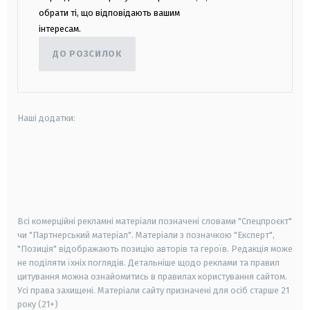
обрати ті, що відповідають вашим
інтересам.
ДО РОЗСИЛОК
Наші додатки:
android
apple
smart tv
samsung smart tv
Всі комерційні рекламні матеріали позначені словами "Спецпроєкт"
чи "Партнерський матеріал". Матеріали з позначкою "Експерт",
"Позиція" відображають позицію авторів та героїв. Редакція може
не поділяти їхніх поглядів. Детальніше щодо реклами та правил
цитування можна ознайомитись в правилах користування сайтом.
Усі права захищені.
Матеріали сайту призначені для осіб старше
21
року (21+)