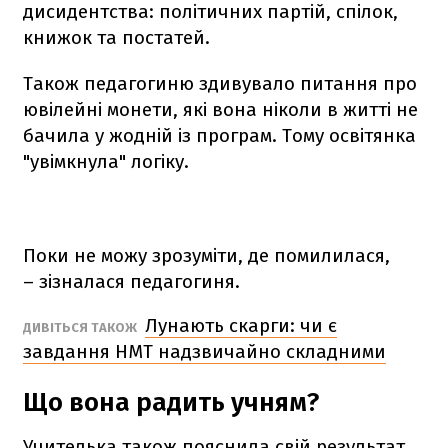
дисидентства: політичних партій, спілок,
книжок та постатей.
Також педагогиню здивувало питання про
ювілейні монети, які вона ніколи в житті не
бачила у жодній із програм. Тому освітянка
"увімкнула" логіку.
Поки не можу зрозуміти, де помилилася,
– зізналася педагогиня.
Лунають скарги: чи є
ДИВІТЬСЯ ТАКОЖ
завдання НМТ надзвичайно складними
Що вона радить учням?
Учителька також пояснила свій результат