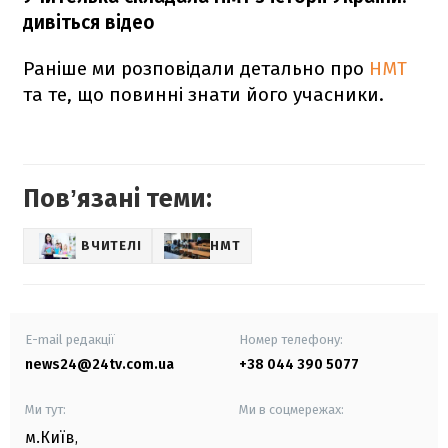
дивіться відео
Раніше ми розповідали детально про
НМТ
та те, що повинні знати його учасники.
Повʼязані теми:
ВЧИТЕЛІ
НМТ
E-mail редакції
Номер телефону:
news24@24tv.com.ua
+38 044 390 5077
Ми тут:
Ми в соцмережах:
м.Київ
,