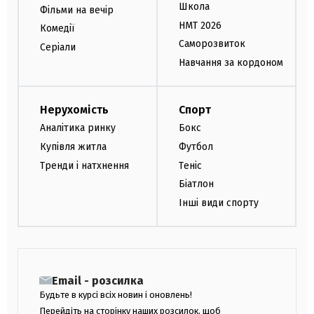
Школа
Фільми на вечір
НМТ 2026
Комедії
Саморозвиток
Серіали
Навчання за кордоном
Нерухомість
Спорт
Аналітика ринку
Бокс
Купівля житла
Футбол
Тренди і натхнення
Теніс
Біатлон
Інші види спорту
Email - розсилка
Будьте в курсі всіх новин і оновлень!
Перейдіть на сторінку наших розсилок, щоб