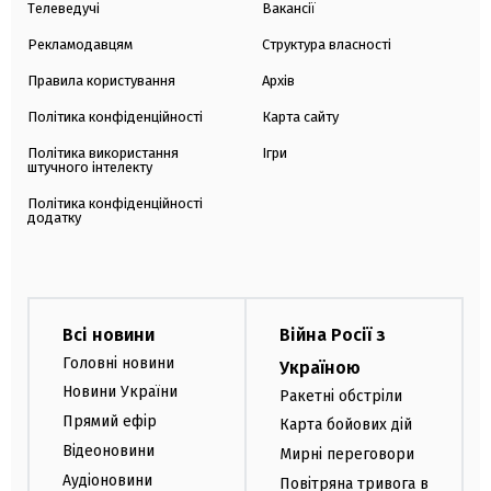
Телеведучі
Вакансії
Рекламодавцям
Структура власності
Правила користування
Архів
Політика конфіденційності
Карта сайту
Політика використання
Ігри
штучного інтелекту
Політика конфіденційності
додатку
Всі новини
Війна Росії з
Головні новини
Україною
Новини України
Ракетні обстріли
Прямий ефір
Карта бойових дій
Відеоновини
Мирні переговори
Аудіоновини
Повітряна тривога в