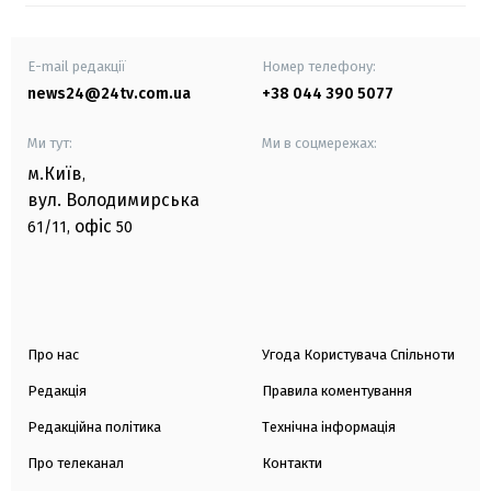
E-mail редакції
Номер телефону:
news24@24tv.com.ua
+38 044 390 5077
Ми тут:
Ми в соцмережах:
м.Київ
,
вул. Володимирська
офіс
61/11,
50
Про нас
Угода Користувача Спільноти
Редакція
Правила коментування
Редакційна політика
Технічна інформація
Про телеканал
Контакти