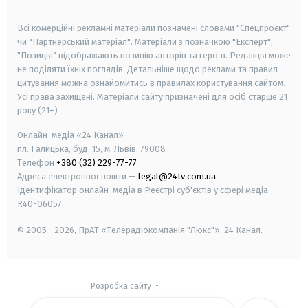
smart tv
samsung smart tv
Всі комерційні рекламні матеріали позначені словами "Спецпроєкт"
чи "Партнерський матеріал". Матеріали з позначкою "Експерт",
"Позиція" відображають позицію авторів та героїв. Редакція може
не поділяти їхніх поглядів. Детальніше щодо реклами та правил
цитування можна ознайомитись в правилах користування сайтом.
Усі права захищені.
Матеріали сайту призначені для осіб старше
21
року (21+)
Онлайн-медіа «24 Канал»
пл. Галицька, буд. 15, м. Львів, 79008
Телефон
+380 (32) 229-77-77
Адреса електронної пошти —
legal@24tv.com.ua
Ідентифікатор онлайн-медіа в Реєстрі суб'єктів у сфері медіа —
R40-06057
© 2005—2026,
ПрАТ «Телерадіокомпанія "Люкс"», 24 Канал.
Розробка сайту
-