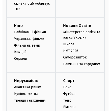
скільки осіб мобілізує
ТЦК
Кіно
Новини Освіти
Найцікавіші фільми
Міністерство освіти та
науки України
Українські фільми
Школа
Фільми на вечір
НМТ 2026
Комедії
Саморозвиток
Серіали
Навчання за кордоном
Нерухомість
Спорт
Аналітика ринку
Бокс
Купівля житла
Футбол
Тренди і натхнення
Теніс
Біатлон