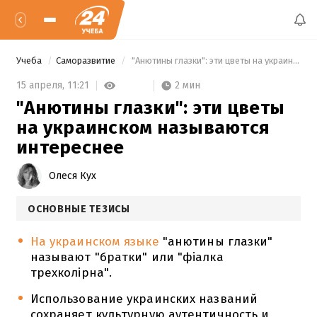
Учеба
Саморазвитие
 "Анютины глазки": эти цветы на украинском называются интереснее 
2 мин
15 апреля,
11:21
"Анютины глазки": эти цветы
на украинском называются
интереснее
Олеся Кух
ОСНОВНЫЕ ТЕЗИСЫ
На украинском языке
"анютины глазки"
называют "братки" или "фіалка
трехколірна".
Использование украинских названий
сохраняет культурную аутентичность и