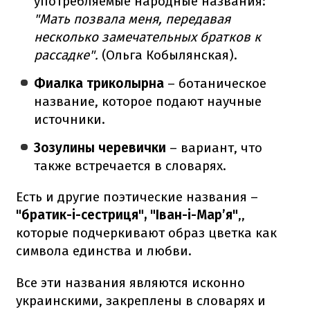
употребляемые народные названия:
"Мать позвала меня, передавая
несколько замечательных братков к
рассадке".
(Ольга Кобылянская).
Фиалка триколырна
– ботаническое
название, которое подают научные
источники.
Зозулины черевички
– вариант, что
также встречается в словарях.
Есть и другие поэтические названия –
"братик-і-сестриця", "Іван-і-Мар’я"
,,
которые подчеркивают образ цветка как
символа единства и любви.
Все эти названия являются исконно
украинскими, закреплены в словарях и