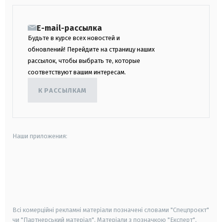
E-mail-рассылка
Будьте в курсе всех новостей и
обновлений! Перейдите на страницу наших
рассылок, чтобы выбрать те, которые
соответствуют вашим интересам.
К РАССЫЛКАМ
Наши приложения:
android
apple
smart tv
samsung smart tv
Всі комерційні рекламні матеріали позначені словами "Спецпроєкт"
чи "Партнерський матеріал". Матеріали з позначкою "Експерт",