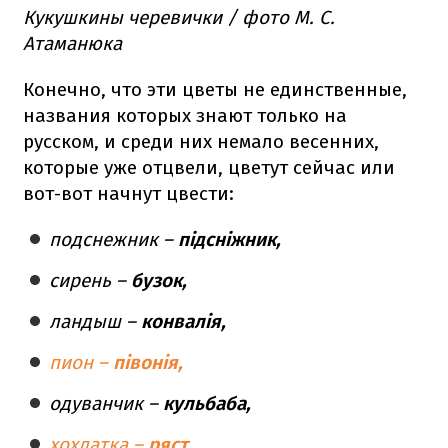
Кукушкины черевички / фото М. С.
Атаманюка
Конечно, что эти цветы не единственные,
названия которых знают только на
русском, и среди них немало весенних,
которые уже отцвели, цветут сейчас или
вот-вот начнут цвести:
подснежник –
підсніжник,
сирень –
бузок,
ландыш –
конвалія,
пион –
півонія,
одуванчик –
кульбаба,
хохлатка –
ряст
.