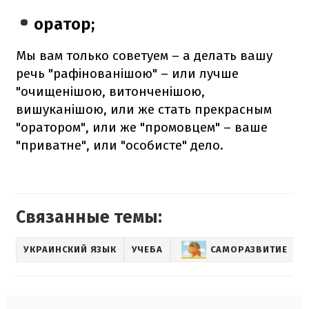
оратор;
Мы вам только советуем – а делать вашу
речь "рафінованішою" – или лучше
"очищенішою, витонченішою,
вишуканішою, или же стать прекрасным
"оратором", или же "промовцем" – ваше
"приватне", или "особисте" дело.
Связанные темы:
УКРАИНСКИЙ ЯЗЫК
УЧЕБА
САМОРАЗВИТИЕ