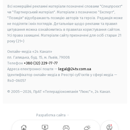
Всі комерційні рекламні матеріали позначені словами "Спецпроєкт"
чи "Партнерський матеріал". Матеріали з позначкою "Експерт",
"Позиція" відображають позицію авторів та героїв. Редакція може
не поділяти їхніх поглядів. Детальніше щодо реклами та правил
цитування можна ознайомитись в правилах користування сайтом.
Усі права захищені.
Матеріали сайту призначені для осіб старше
21
року (21+)
Онлайн-медіа «24 Канал»
пл. Галицька, буд. 15, м. Львів, 79008
Телефон
+380 (32) 229-77-77
Адреса електронної пошти —
legal@24tv.com.ua
Ідентифікатор онлайн-медіа в Реєстрі суб'єктів у сфері медіа —
R40-06057
© 2005—2026,
ПрАТ «Телерадіокомпанія "Люкс"», 24 Канал.
Разработка сайта
-