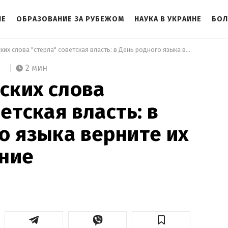
НЕ
ОБРАЗОВАНИЕ ЗА РУБЕЖОМ
НАУКА В УКРАИНЕ
БОЛ
 Эти 3 украинских слова "стерла" советская власть: в День родного языка верните их в употребление 
2 мин
нских слова
етская власть: в
о языка верните их
ение