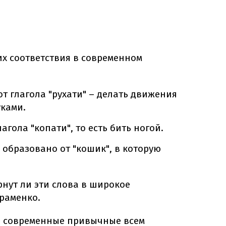
их соответствия в современном
от глагола "рухати" – делать движения
уками.
агола "копати", то есть бить ногой.
 образовано от "кошик", в которую
рнут ли эти слова в широкое
раменко.
ти современные привычные всем