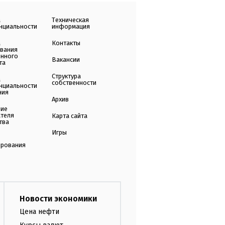
а
Техническая
нциальности
информация
а
Контакты
ования
енного
Вакансии
та
Структура
а
собственности
нциальности
ния
Архив
ние
ателя
Карта сайта
тва
Игры
ирования
Новости экономики
Цена нефти