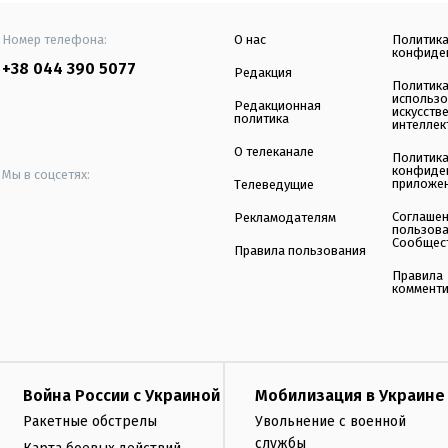
Номер телефона:
О нас
Политик
конфиде
+38 044 390 5077
Редакция
Политик
использ
Редакционная
искусств
политика
интеллек
О телеканале
Политик
конфиде
Мы в соцсетях:
приложе
Телеведущие
Соглаше
Рекламодателям
пользов
Сообщес
Правила пользования
Правила
коммент
Война России с Украиной
Мобилизация в Украине
Ракетные обстрелы
Увольнение с военной
службы