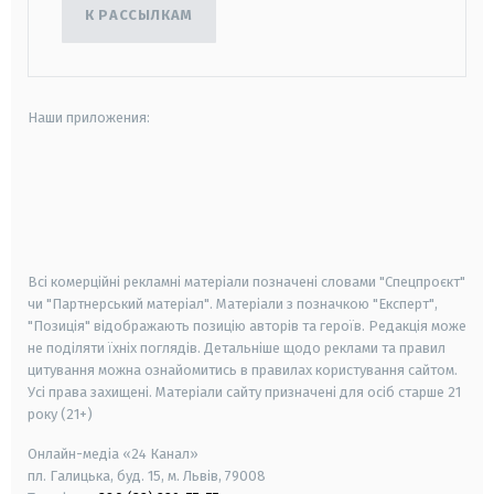
К РАССЫЛКАМ
Наши приложения:
android
apple
smart tv
samsung smart tv
Всі комерційні рекламні матеріали позначені словами "Спецпроєкт"
чи "Партнерський матеріал". Матеріали з позначкою "Експерт",
"Позиція" відображають позицію авторів та героїв. Редакція може
не поділяти їхніх поглядів. Детальніше щодо реклами та правил
цитування можна ознайомитись в правилах користування сайтом.
Усі права захищені.
Матеріали сайту призначені для осіб старше
21
року (21+)
Онлайн-медіа «24 Канал»
пл. Галицька, буд. 15, м. Львів, 79008