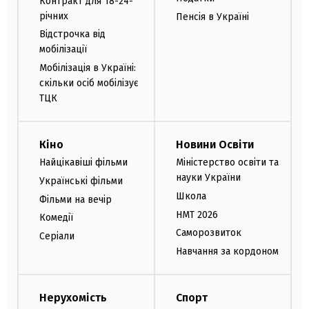
Контракт для 18-24-
річних
Пенсія в Україні
Відстрочка від
мобілізації
Мобілізація в Україні:
скільки осіб мобілізує
ТЦК
Кіно
Новини Освіти
Найцікавіші фільми
Міністерство освіти та
науки України
Українські фільми
Школа
Фільми на вечір
НМТ 2026
Комедії
Саморозвиток
Серіали
Навчання за кордоном
Нерухомість
Спорт