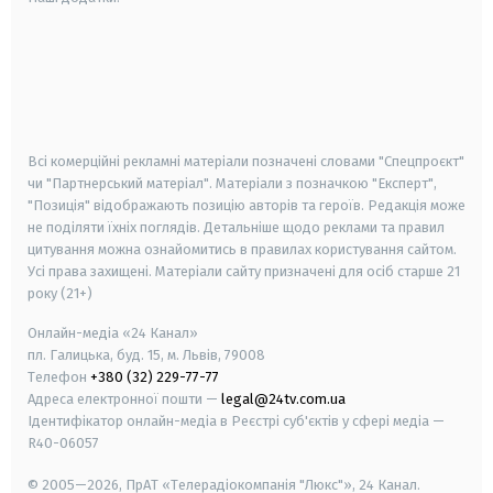
android
apple
smart tv
samsung smart tv
Всі комерційні рекламні матеріали позначені словами "Спецпроєкт"
чи "Партнерський матеріал". Матеріали з позначкою "Експерт",
"Позиція" відображають позицію авторів та героїв. Редакція може
не поділяти їхніх поглядів. Детальніше щодо реклами та правил
цитування можна ознайомитись в правилах користування сайтом.
Усі права захищені.
Матеріали сайту призначені для осіб старше
21
року (21+)
Онлайн-медіа «24 Канал»
пл. Галицька, буд. 15, м. Львів, 79008
Телефон
+380 (32) 229-77-77
Адреса електронної пошти —
legal@24tv.com.ua
Ідентифікатор онлайн-медіа в Реєстрі суб'єктів у сфері медіа —
R40-06057
© 2005—2026,
ПрАТ «Телерадіокомпанія "Люкс"», 24 Канал.