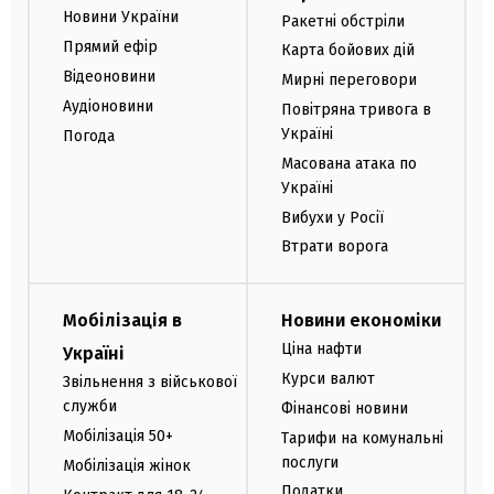
Новини України
Ракетні обстріли
Прямий ефір
Карта бойових дій
Відеоновини
Мирні переговори
Аудіоновини
Повітряна тривога в
Україні
Погода
Масована атака по
Україні
Вибухи у Росії
Втрати ворога
Мобілізація в
Новини економіки
Ціна нафти
Україні
Курси валют
Звільнення з військової
служби
Фінансові новини
Мобілізація 50+
Тарифи на комунальні
послуги
Мобілізація жінок
Податки