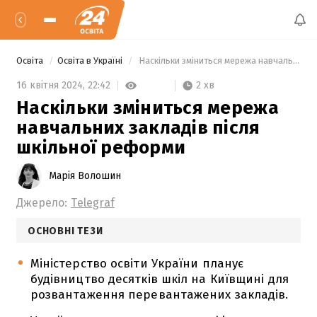
Освіта
Освіта в Україні
 Наскільки зміниться мережа навчальних закладів після шкільної реформи 
2 хв
16 квітня 2024,
22:42
Наскільки зміниться мережа
навчальних закладів після
шкільної реформи
Марія Волошин
Джерело:
Telegraf
ОСНОВНІ ТЕЗИ
Міністерство освіти України планує
будівництво десятків шкіл на Київщині для
розвантаження перевантажених закладів.