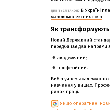
В Україні п
ДИВІТЬСЯ ТАКОЖ
малокомплектних шкіл
Як трансформують 
Новий Державний стандарт
передбачає два напрями зд
академічний;
професійний.
Вибір учнем академічног
навчання у вишах. Профес
ринок праці.
Якщо оперативні нови