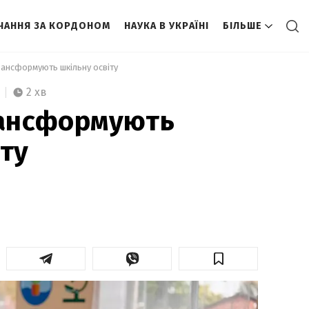
ЧАННЯ ЗА КОРДОНОМ
НАУКА В УКРАЇНІ
БІЛЬШЕ
трансформують шкільну освіту 
2 хв
рансформують
іту