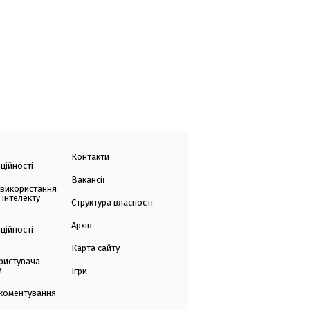
Контакти
ційності
Вакансії
 використання
 інтелекту
Структура власності
Архів
ційності
Карта сайту
ристувача
и
Ігри
коментування