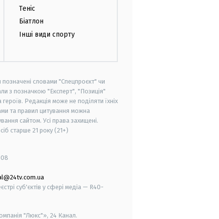
Теніс
Біатлон
Інші види спорту
и позначені словами "Спецпроєкт" чи
ли з позначкою "Експерт", "Позиція"
героїв. Редакція може не поділяти їхніх
ами та правил цитування можна
вання сайтом. Усі права захищені.
осіб старше
21 року (21+)
008
al@24tv.com.ua
стрі суб'єктів у сфері медіа — R40-
мпанія "Люкс"», 24 Канал.