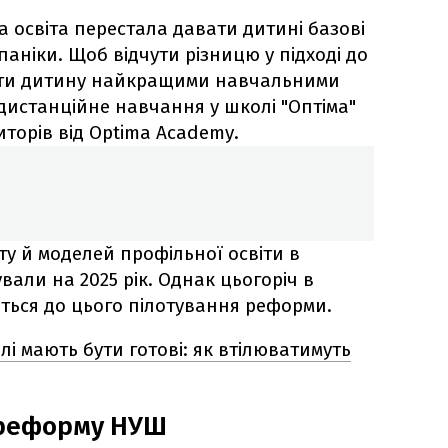
а освіта перестала давати дитині базові
паніки. Щоб відчути різницю у підході до
ити дитину найкращими навчальними
дистанційне навчання у школі "Оптіма"
иторів від Optima Academy.
у й моделей профільної освіти в
али на 2025 рік. Однак цьогоріч в
ються до цього пілотування реформи.
елі мають бути готові: як втілюватимуть
 реформу НУШ