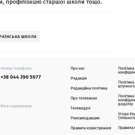
и, профілізацію старшої школи тощо.
РАЇНСЬКА ШКОЛА
Номер телефону:
Про нас
Політика
конфіден
+38 044 390 5077
Редакція
Політика
штучного
Редакційна політика
Політика
Про телеканал
конфіден
додатку
Ми в соцмережах:
Телеведучі
Угода Ко
Спільнот
Рекламодавцям
Правила 
Правила користування