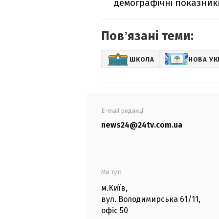
демографічні показник
Повʼязані теми:
ШКОЛА
НОВА УК
E-mail редакції
news24@24tv.com.ua
Ми тут:
м.Київ
,
вул. Володимирська
61/11,
офіс
50