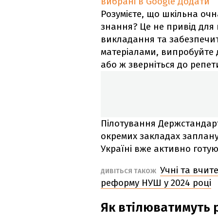
вибрані в Google
Додати
Розумієте, що шкільна очн
знання? Це не привід для 
викладання та забезпеч
матеріалами, випробуйте 
або ж зверніться до репет
Пілотування Держстандарт
окремих закладах запланув
Україні вже активно готу
Учні та вчит
ДИВІТЬСЯ ТАКОЖ
реформу НУШ у 2024 році
Як втілюватимуть