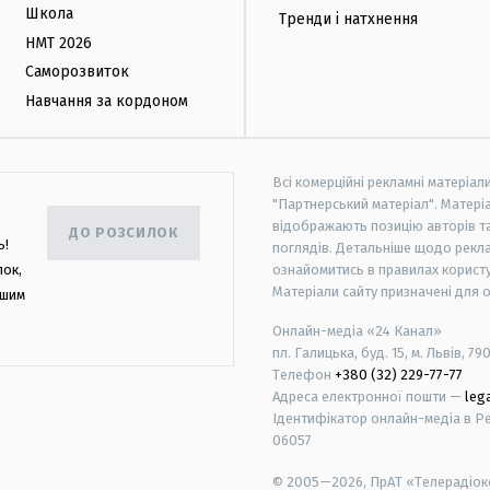
Школа
Тренди і натхнення
НМТ 2026
Саморозвиток
Навчання за кордоном
Всі комерційні рекламні матеріал
"Партнерський матеріал". Матеріа
відображають позицію авторів та 
ДО РОЗСИЛОК
ь!
поглядів. Детальніше щодо рекл
лок,
ознайомитись в правилах користу
Матеріали сайту призначені для 
ашим
Онлайн-медіа «24 Канал»
пл. Галицька, буд. 15, м. Львів, 79
Телефон
+380 (32) 229-77-77
Адреса електронної пошти —
leg
Ідентифікатор онлайн-медіа в Реє
06057
© 2005—2026,
ПрАТ «Телерадіоко