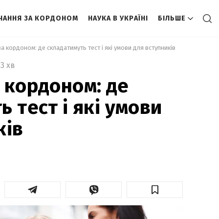
ЧАННЯ ЗА КОРДОНОМ
НАУКА В УКРАЇНІ
БІЛЬШЕ
а кордоном: де складатимуть тест і які умови для вступників 
3 хв
 кордоном: де
 тест і які умови
ків