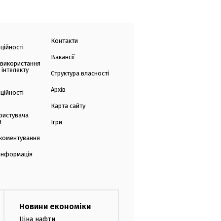
Контакти
ційності
Вакансії
 використання
 інтелекту
Структура власності
Архів
ційності
Карта сайту
ристувача
и
Ігри
коментування
 інформація
Новини економіки
Ціна нафти