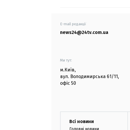
E-mail редакції
news24@24tv.com.ua
Ми тут:
м.Київ
,
вул. Володимирська
61/11,
офіс
50
Всі новини
Головні новини