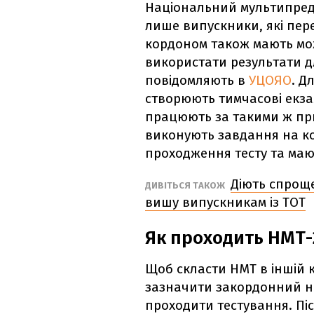
Національний мультипредм
лише випускники, які переб
кордоном також мають мо
використати результати дл
повідомляють в
УЦОЯО
. Д
створюють тимчасові екза
працюють за такими ж при
виконують завдання на к
проходження тесту та мают
Діють спроще
ДИВІТЬСЯ ТАКОЖ
вишу випускникам із ТОТ
Як проходить НМТ-
Щоб скласти НМТ в іншій кр
зазначити закордонний на
проходити тестування. Пі