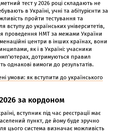
етний тест у 2026 році складають не
увають в Україні, учні та абітурієнти за
жливість пройти тестування та
я вступу до українських університетів,
ля проведення НМТ за межами України
менаційні центри в інших країнах, вони
нципами, як і в Україні: учасники
омп'ютерах, дотримуються правил
ь однакові вимоги до результатів.
ні умови: як вступити до українського
2026 за кордоном
аїні, вступник під час реєстрації має
селений пункт, де йому буде зручно
сля цього система визначає можливість