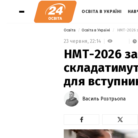
ОСВІТА В УКРАЇНІ
НАВ
Освіта
Освіта в Україні
 НМТ-2026 з
23 червня,
22:14
НМТ-2026 за
складатимуть
для вступни
Василь Розтрьопа