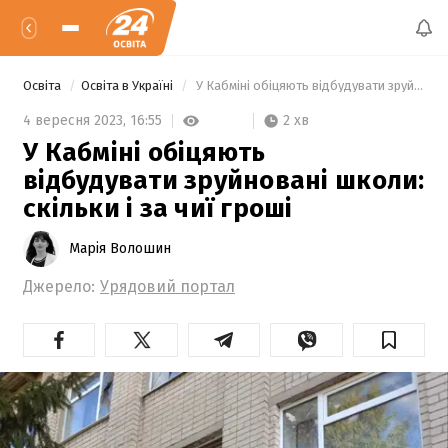
Освіта
Освіта в Україні
 У Кабміні обіцяють відбудувати зруйновані школи: скільки і за чиї гроші 
2 хв
4 вересня 2023,
16:55
У Кабміні обіцяють
відбудувати зруйновані школи:
скільки і за чиї гроші
Марія Волошин
Джерело:
Урядовий портал