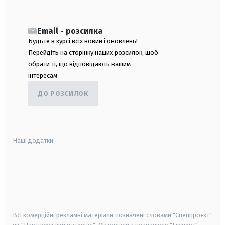
Email - розсилка
Будьте в курсі всіх новин і оновлень!
Перейдіть на сторінку наших розсилок, щоб
обрати ті, що відповідають вашим
інтересам.
ДО РОЗСИЛОК
Наші додатки:
android
apple
smart tv
samsung smart tv
Всі комерційні рекламні матеріали позначені словами "Спецпроєкт"