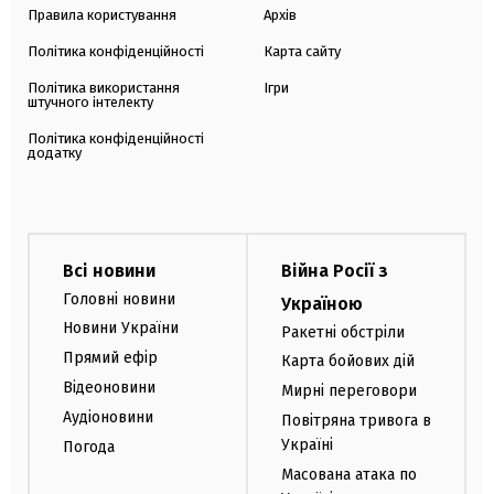
Правила користування
Архів
Політика конфіденційності
Карта сайту
Політика використання
Ігри
штучного інтелекту
Політика конфіденційності
додатку
Всі новини
Війна Росії з
Головні новини
Україною
Новини України
Ракетні обстріли
Прямий ефір
Карта бойових дій
Відеоновини
Мирні переговори
Аудіоновини
Повітряна тривога в
Україні
Погода
Масована атака по