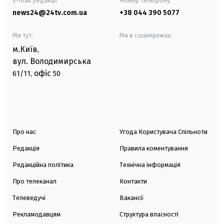
E-mail редакції
Номер телефону:
news24@24tv.com.ua
+38 044 390 5077
Ми тут:
Ми в соцмережах:
м.Київ
,
вул. Володимирська
офіс
61/11,
50
Про нас
Угода Користувача Спільноти
Редакція
Правила коментування
Редакційна політика
Технічна інформація
Про телеканал
Контакти
Телеведучі
Вакансії
Рекламодавцям
Структура власності