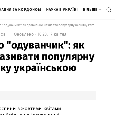
ЧАННЯ ЗА КОРДОНОМ
НАУКА В УКРАЇНІ
БІЛЬШЕ
 Забудьте про "одуванчик": як правильно називати популярну весняну квітку українською 
Оновлено -
16:23,
17 квітня
 хв
о "одуванчик": як
азивати популярну
тку українською
ослини з жовтими квітами