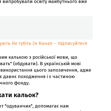
ти випробували освіту майбутнього вже
кують
Не губіть 24 Канал – підписуйтеся
вим калькою з російської мови, що
вать" (обдувати). В українській мові
 використання цього запозичення, адже
є давнє походження і є частиною
чного фонду.
ати кальок?
от "одуванчик", допомагає нам