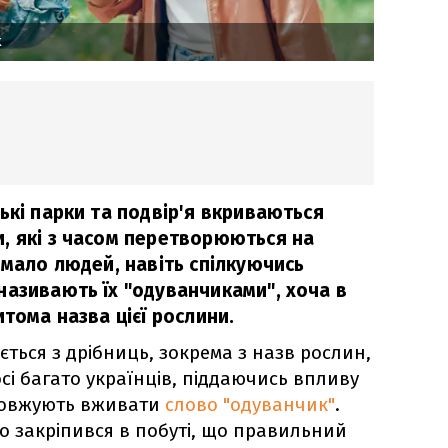
k
ькі парки та подвір'я вкриваються
, які з часом перетворюються на
имало людей, навіть спілкуючись
називають їх "одуванчиками", хоча в
итома назва цієї рослини.
ться з дрібниць, зокрема з назв рослин,
осі багато українців, піддаючись впливу
довжують вживати
слово "одуванчик"
.
о закріпився в побуті, що правильний