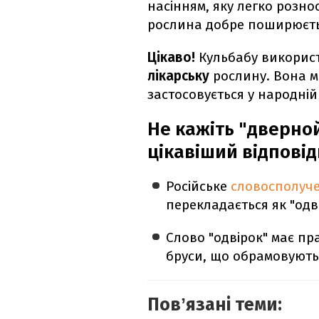
насінням, яку легко розно
рослина добре поширюєтьс
Цікаво!
Кульбабу використ
лікарську
рослину. Вона м
застосовується у народній
Не кажіть "дверной
цікавіший відпові
Російське
словосполуче
перекладається як "одв
Слово "одвірок" має пра
бруси, що обрамовують
Повʼязані теми: