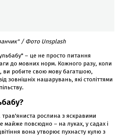
ванчик" / Фото Unsplash
ульбабу" – це не просто питання
аги до мовних норм. Кожного разу, коли
, ви робите свою мову багатшою,
від зовнішніх нашарувань, які століттями
ільству.
ьбабу?
а трав'яниста рослина з яскравими
е майже повсюдно – на луках, у садах і
 цвітіння вона утворює пухнасту кулю з