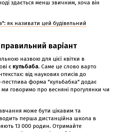
ноді здається менш звичним, хоча він
": як називати цей будівельний
 правильний варіант
ьною назвою для цієї квітки в
ові є
кульбаба
. Саме це слово варто
нтекстах: від наукових описів до
-пестлива форма "кульбабка" додає
 ми говоримо про весняні прогулянки чи
авчання може бути цікавим та
водить перша дистанційна школа в
іряють 13 000 родин. Отримайте