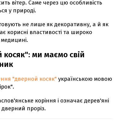
сить вітер. Саме через цю особливість
я у природі.
овують не лише як декоративну, а й як
ає корисні властивості та широко
 медицині.
 косяк": ми маємо свій
дник
ння "дверной косяк"
українською мовою
ірок".
слов'янське коріння і означає дерев'яні
 дверний проріз.