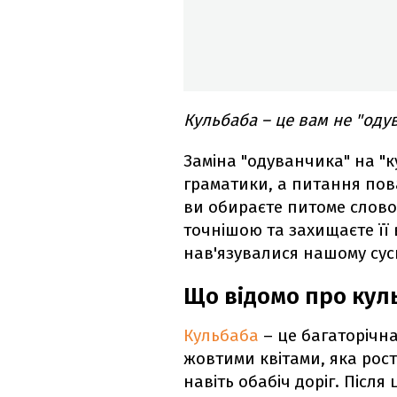
Кульбаба – це вам не "оду
Заміна "одуванчика" на "к
граматики, а питання пов
ви обираєте питоме слово
точнішою та захищаєте її 
нав'язувалися нашому сусп
Що відомо про кул
Кульбаба
– це багаторічн
жовтими квітами, яка рост
навіть обабіч доріг. Після