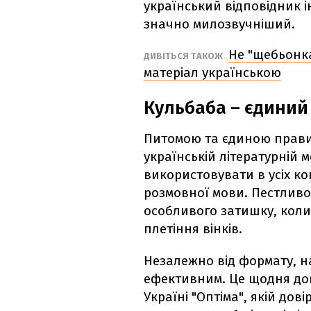
український відповідник і
значно милозвучніший.
Не "щебьонка
ДИВІТЬСЯ ТАКОЖ
матеріал українською
Кульбаба – єдиний
Питомою та єдиною правил
українській літературній м
використовувати в усіх ко
розмовної мови. Пестливо
особливого затишку, коли
плетіння вінків.
Незалежно від формату, н
ефективним. Це щодня до
Україні "Оптіма", якій дов