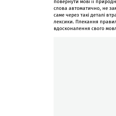
повернути мові її природн
слова автоматично, не за
саме через такі деталі втр
лексики. Плекання правил
вдосконалення свого мов