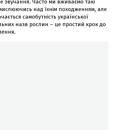
е звучання. Часто ми вживаємо такі
мислюючись над їхнім походженням, але
ачається самобутність української
ьних назв рослин – це простий крок до
лення.