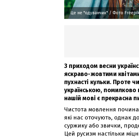
Це не "одуванчик"
/ Фото Freepi
З приходом весни українс
яскраво-жовтими квітами
пухнасті кульки. Проте ч
українською, помилково 
нашій мові є прекрасна п
Чистота мовлення починає
які нас оточують, однак д
суржику або звички, про
Цей русизм настільки міцн