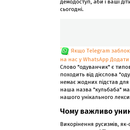
демодоступ, аби і ваші ді
сьогодні.
Якщо Telegram забло
на нас у WhatsApp
Додати
Слово "одуванчик" є типо
походить від дієслова "оду
немає жодних підстав для
наша назва "кульбаба" ма
нашого унікального лекси
Чому важливо уник
Викорінення русизмів, як-