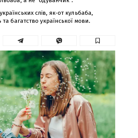
льбаба, а не "одуванчик".
країнських слів, як-от кульбаба,
 та багатство української мови.