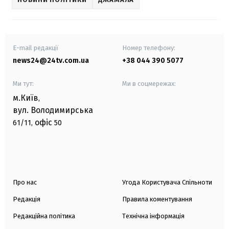
E-mail редакції
Номер телефону:
news24@24tv.com.ua
+38 044 390 5077
Ми тут:
Ми в соцмережах:
м.Київ
,
вул. Володимирська
офіс
61/11,
50
Про нас
Угода Користувача Спільноти
Редакція
Правила коментування
Редакційна політика
Технічна інформація