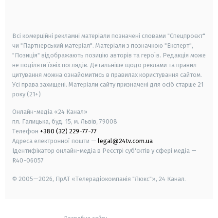
smart tv
samsung smart tv
Всі комерційні рекламні матеріали позначені словами "Спецпроєкт"
чи "Партнерський матеріал". Матеріали з позначкою "Експерт",
"Позиція" відображають позицію авторів та героїв. Редакція може
не поділяти їхніх поглядів. Детальніше щодо реклами та правил
цитування можна ознайомитись в правилах користування сайтом.
Усі права захищені.
Матеріали сайту призначені для осіб старше
21
року (21+)
Онлайн-медіа «24 Канал»
пл. Галицька, буд. 15, м. Львів, 79008
Телефон
+380 (32) 229-77-77
Адреса електронної пошти —
legal@24tv.com.ua
Ідентифікатор онлайн-медіа в Реєстрі суб'єктів у сфері медіа —
R40-06057
© 2005—2026,
ПрАТ «Телерадіокомпанія "Люкс"», 24 Канал.