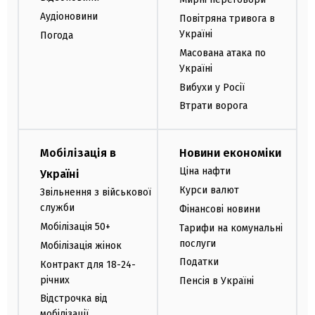
Аудіоновини
Повітряна тривога в
Україні
Погода
Масована атака по
Україні
Вибухи у Росії
Втрати ворога
Мобілізація в
Новини економіки
Ціна нафти
Україні
Курси валют
Звільнення з військової
служби
Фінансові новини
Мобілізація 50+
Тарифи на комунальні
послуги
Мобілізація жінок
Податки
Контракт для 18-24-
річних
Пенсія в Україні
Відстрочка від
мобілізації