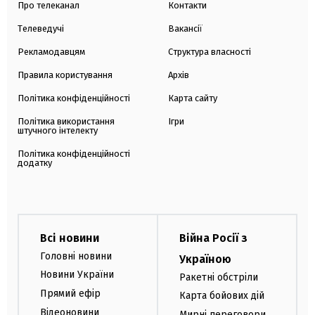
Про телеканал
Контакти
Телеведучі
Вакансії
Рекламодавцям
Структура власності
Правила користування
Архів
Політика конфіденційності
Карта сайту
Політика використання
Ігри
штучного інтелекту
Політика конфіденційності
додатку
Всі новини
Війна Росії з
Головні новини
Україною
Новини України
Ракетні обстріли
Прямий ефір
Карта бойових дій
Відеоновини
Мирні переговори