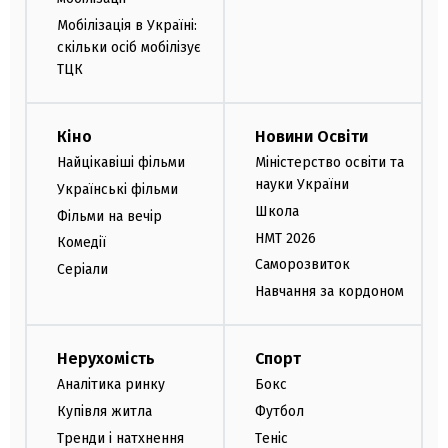
Мобілізація в Україні:
скільки осіб мобілізує
ТЦК
Кіно
Новини Освіти
Найцікавіші фільми
Міністерство освіти та
науки України
Українські фільми
Школа
Фільми на вечір
НМТ 2026
Комедії
Саморозвиток
Серіали
Навчання за кордоном
Нерухомість
Спорт
Аналітика ринку
Бокс
Купівля житла
Футбол
Тренди і натхнення
Теніс