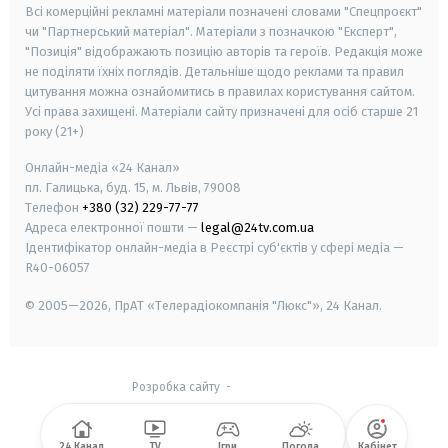
Всі комерційні рекламні матеріали позначені словами "Спецпроєкт"
чи "Партнерський матеріал". Матеріали з позначкою "Експерт",
"Позиція" відображають позицію авторів та героїв. Редакція може
не поділяти їхніх поглядів. Детальніше щодо реклами та правил
цитування можна ознайомитись в правилах користування сайтом.
Усі права захищені.
Матеріали сайту призначені для осіб старше
21
року (21+)
Онлайн-медіа «24 Канал»
пл. Галицька, буд. 15, м. Львів, 79008
Телефон
+380 (32) 229-77-77
Адреса електронної пошти —
legal@24tv.com.ua
Ідентифікатор онлайн-медіа в Реєстрі суб'єктів у сфері медіа —
R40-06057
© 2005—2026,
ПрАТ «Телерадіокомпанія "Люкс"», 24 Канал.
Розробка сайту
-
24 Канал
TV
Ігри
Погода
Кабінет