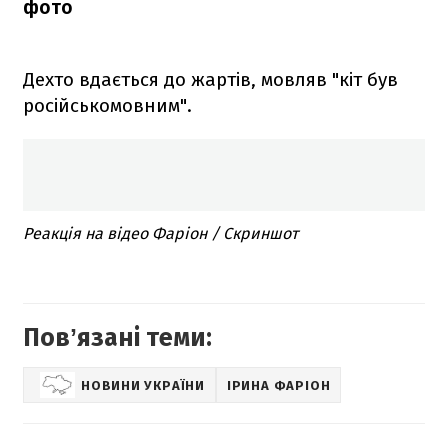
фото
Дехто вдається до жартів, мовляв "кіт був
російськомовним".
Реакція на відео Фаріон / Скриншот
Повʼязані теми:
НОВИНИ УКРАЇНИ
ІРИНА ФАРІОН