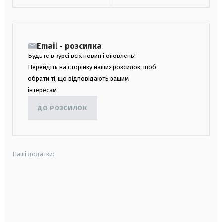
Email - розсилка
Будьте в курсі всіх новин і оновлень!
Перейдіть на сторінку наших розсилок, щоб
обрати ті, що відповідають вашим
інтересам.
ДО РОЗСИЛОК
Наші додатки:
android
apple
smart tv
samsung smart tv