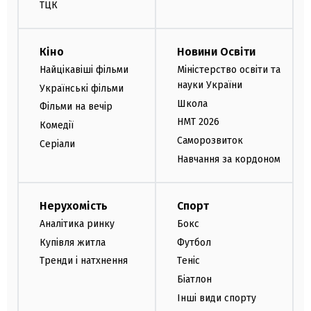
ТЦК
Кіно
Новини Освіти
Найцікавіші фільми
Міністерство освіти та
науки України
Українські фільми
Школа
Фільми на вечір
НМТ 2026
Комедії
Саморозвиток
Серіали
Навчання за кордоном
Нерухомість
Спорт
Аналітика ринку
Бокс
Купівля житла
Футбол
Тренди і натхнення
Теніс
Біатлон
Інші види спорту