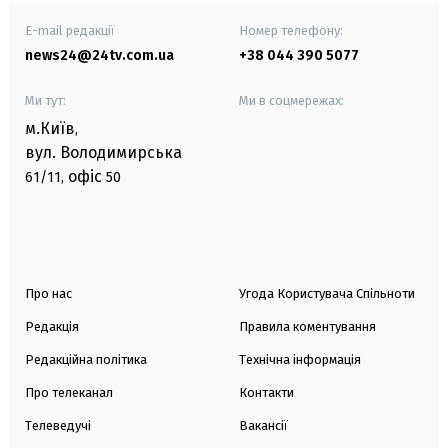
E-mail редакції
Номер телефону:
news24@24tv.com.ua
+38 044 390 5077
Ми тут:
Ми в соцмережах:
м.Київ
,
вул. Володимирська
офіс
61/11,
50
Про нас
Угода Користувача Спільноти
Редакція
Правила коментування
Редакційна політика
Технічна інформація
Про телеканал
Контакти
Телеведучі
Вакансії