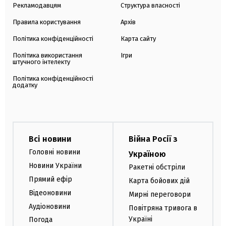
Рекламодавцям
Структура власності
Правила користування
Архів
Політика конфіденційності
Карта сайту
Політика використання
Ігри
штучного інтелекту
Політика конфіденційності
додатку
Всі новини
Війна Росії з
Головні новини
Україною
Новини України
Ракетні обстріли
Прямий ефір
Карта бойових дій
Відеоновини
Мирні переговори
Аудіоновини
Повітряна тривога в
Україні
Погода