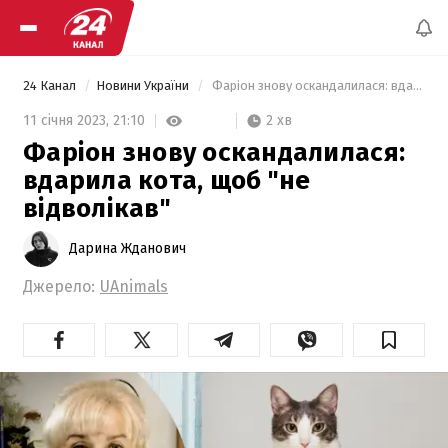
24 Канал
Новини України
 Фаріон знову оскандалилася: вдарила кота, щоб "не відволікав" 
2 хв
11 січня 2023,
21:10
Фаріон знову оскандалилася:
вдарила кота, щоб "не
відволікав"
Дарина Жданович
Джерело:
UAnimals