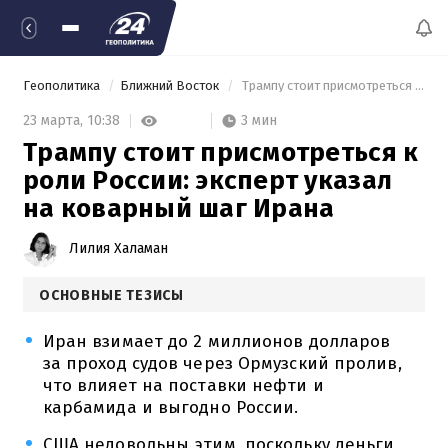
Геополитика
Ближний Восток
 Трампу стоит присмотреться к роли России: эксперт указал на коварный шаг Ирана 
3 мин
23 марта,
10:38
Трампу стоит присмотреться к
роли России: эксперт указал
на коварный шаг Ирана
Лилия Халаман
ОСНОВНЫЕ ТЕЗИСЫ
Иран взимает до 2 миллионов долларов
за проход судов через Ормузский пролив,
что влияет на поставки нефти и
карбамида и выгодно России.
США недовольны этим, поскольку деньги