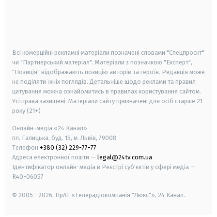
android
apple
smart tv
samsung smart tv
Всі комерційні рекламні матеріали позначені словами "Спецпроєкт"
чи "Партнерський матеріал". Матеріали з позначкою "Експерт",
"Позиція" відображають позицію авторів та героїв. Редакція може
не поділяти їхніх поглядів. Детальніше щодо реклами та правил
цитування можна ознайомитись в правилах користування сайтом.
Усі права захищені.
Матеріали сайту призначені для осіб старше
21
року (21+)
Онлайн-медіа «24 Канал»
пл. Галицька, буд. 15, м. Львів, 79008
Телефон
+380 (32) 229-77-77
Адреса електронної пошти —
legal@24tv.com.ua
Ідентифікатор онлайн-медіа в Реєстрі суб'єктів у сфері медіа —
R40-06057
© 2005—2026,
ПрАТ «Телерадіокомпанія "Люкс"», 24 Канал.