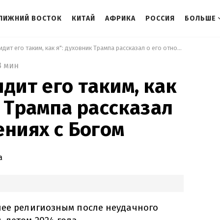
ЛИЖНИЙ ВОСТОК
КИТАЙ
АФРИКА
РОССИЯ
БОЛЬШЕ
 "Мало кто видит его таким, как я": духовник Трампа рассказал о его отношениях с Богом 
3 мин
дит его таким, как
к Трампа рассказал
ениях с Богом
а
лее религиозным после неудачного