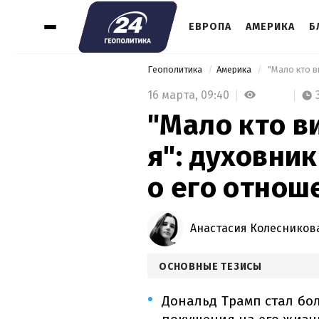
ЕВРОПА
АМЕРИКА
Б
Геополитика
Америка
16 марта,
09:40
"Мало кто ви
я": духовни
о его отнош
Анастасия Колесников
ОСНОВНЫЕ ТЕЗИСЫ
Дональд Трамп стал бо