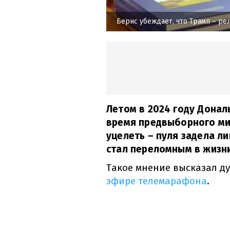
Бернс убеждает, что Трамп – ре
Летом в 2024 году Донал
время предвыборного мит
уцелеть – пуля задела ли
стал переломным в жизни
Такое мнение высказал д
эфире телемарафона
.