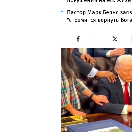
покушения на его жизнь
Пастор Марк Бернс заяв
"стремится вернуть Бог