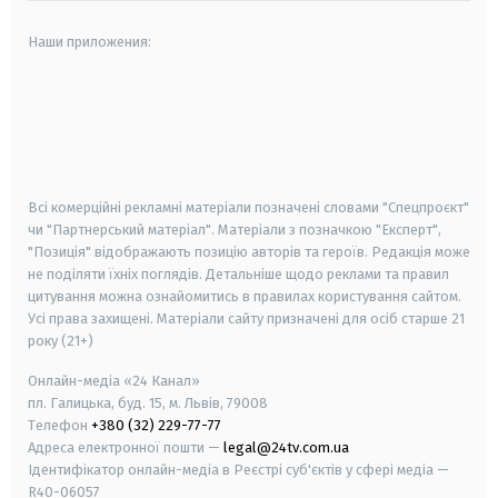
Наши приложения:
android
apple
smart tv
samsung smart tv
Всі комерційні рекламні матеріали позначені словами "Спецпроєкт"
чи "Партнерський матеріал". Матеріали з позначкою "Експерт",
"Позиція" відображають позицію авторів та героїв. Редакція може
не поділяти їхніх поглядів. Детальніше щодо реклами та правил
цитування можна ознайомитись в правилах користування сайтом.
Усі права захищені.
Матеріали сайту призначені для осіб старше
21
року (21+)
Онлайн-медіа «24 Канал»
пл. Галицька, буд. 15, м. Львів, 79008
Телефон
+380 (32) 229-77-77
Адреса електронної пошти —
legal@24tv.com.ua
Ідентифікатор онлайн-медіа в Реєстрі суб'єктів у сфері медіа —
R40-06057