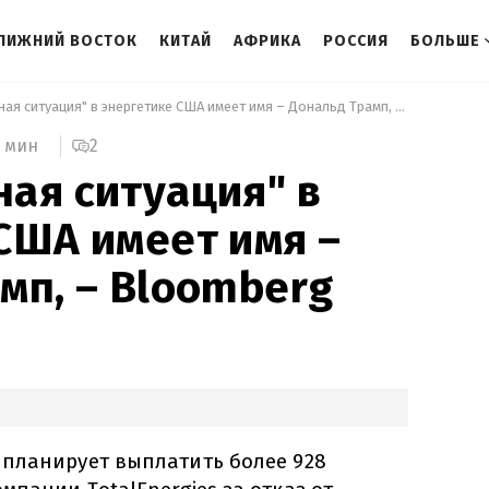
ЛИЖНИЙ ВОСТОК
КИТАЙ
АФРИКА
РОССИЯ
БОЛЬШЕ
 "Чрезвычайная ситуация" в энергетике США имеет имя – Дональд Трамп, – Bloomberg 
2
 мин
ая ситуация" в
США имеет имя –
мп, – Bloomberg
планирует выплатить более 928