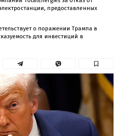
пании TotalEnergies за отказ от
электростанции, предоставленных
етельствует о поражении Трампа в
сказуемость для инвестиций в