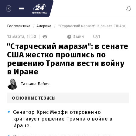
Геополитика
Америка
 "Старческий маразм": в сенате США жестко прошлись по решению Трампа вести войну в Иране 
3 мин
13 марта,
12:50
1
"Старческий маразм": в сенате
США жестко прошлись по
решению Трампа вести войну
в Иране
Татьяна Бабич
ОСНОВНЫЕ ТЕЗИСЫ
Сенатор Крис Мерфи откровенно
критикует решение Трампа о войне в
Иране.