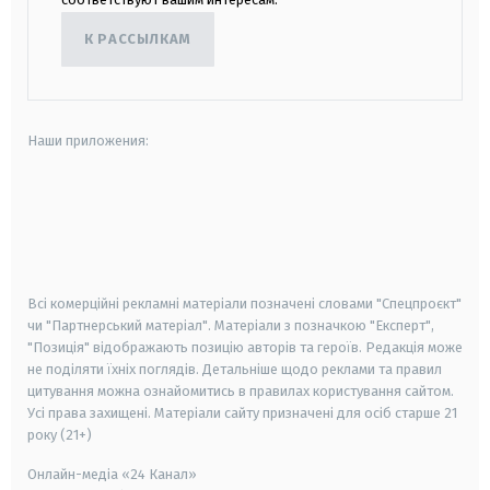
К РАССЫЛКАМ
Наши приложения:
android
apple
smart tv
samsung smart tv
Всі комерційні рекламні матеріали позначені словами "Спецпроєкт"
чи "Партнерський матеріал". Матеріали з позначкою "Експерт",
"Позиція" відображають позицію авторів та героїв. Редакція може
не поділяти їхніх поглядів. Детальніше щодо реклами та правил
цитування можна ознайомитись в правилах користування сайтом.
Усі права захищені.
Матеріали сайту призначені для осіб старше
21
року (21+)
Онлайн-медіа «24 Канал»