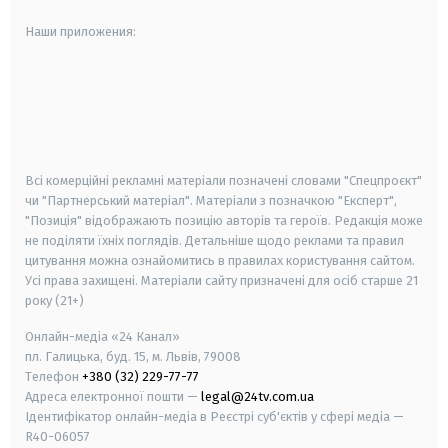
Наши приложения:
android
apple
smart tv
samsung smart tv
Всі комерційні рекламні матеріали позначені словами "Спецпроєкт"
чи "Партнерський матеріал". Матеріали з позначкою "Експерт",
"Позиція" відображають позицію авторів та героїв. Редакція може
не поділяти їхніх поглядів. Детальніше щодо реклами та правил
цитування можна ознайомитись в правилах користування сайтом.
Усі права захищені.
Матеріали сайту призначені для осіб старше
21
року (21+)
Онлайн-медіа «24 Канал»
пл. Галицька, буд. 15, м. Львів, 79008
Телефон
+380 (32) 229-77-77
Адреса електронної пошти —
legal@24tv.com.ua
Ідентифікатор онлайн-медіа в Реєстрі суб'єктів у сфері медіа —
R40-06057