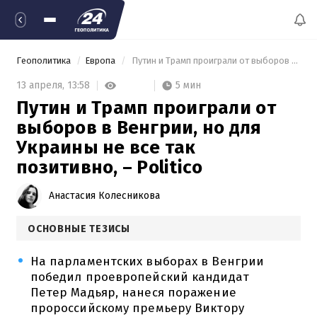
Геополитика
Европа
 Путин и Трамп проиграли от выборов в Венгрии, но для Украины не все так позитивно, – Politico 
5 мин
13 апреля,
13:58
Путин и Трамп проиграли от
выборов в Венгрии, но для
Украины не все так
позитивно, – Politico
Анастасия Колесникова
ОСНОВНЫЕ ТЕЗИСЫ
На парламентских выборах в Венгрии
победил проевропейский кандидат
Петер Мадьяр, нанеся поражение
пророссийскому премьеру Виктору