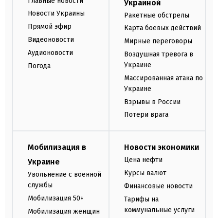
Главные новости
Украиной
Новости Украины
Ракетные обстрелы
Прямой эфир
Карта боевых действий
Видеоновости
Мирные переговоры
Аудионовости
Воздушная тревога в
Украине
Погода
Массированная атака по
Украине
Взрывы в России
Потери врага
Мобилизация в
Новости экономики
Цена нефти
Украине
Курсы валют
Увольнение с военной
службы
Финансовые новости
Мобилизация 50+
Тарифы на
коммунальные услуги
Мобилизация женщин