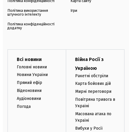
Політика конфіденційності
Карта сайту
Політика використання
Ігри
штучного інтелекту
Політика конфіденційності
додатку
Всі новини
Війна Росії з
Головні новини
Україною
Новини України
Ракетні обстріли
Прямий ефір
Карта бойових дій
Відеоновини
Мирні переговори
Аудіоновини
Повітряна тривога в
Україні
Погода
Масована атака по
Україні
Вибухи у Росії