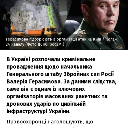
Герасимова підозрюють в організації атак на Київ
/ Колаж
24 Каналу (Фото ДСНС, росЗМІ)
В Україні розпочали кримінальне
провадження щодо начальника
Генерального штабу Збройних сил Росії
Валерія Герасимова. За даними слідства,
саме він є одним із ключових
організаторів масованих ракетних та
дронових ударів по цивільній
інфраструктурі України.
Правоохоронці наголошують, що