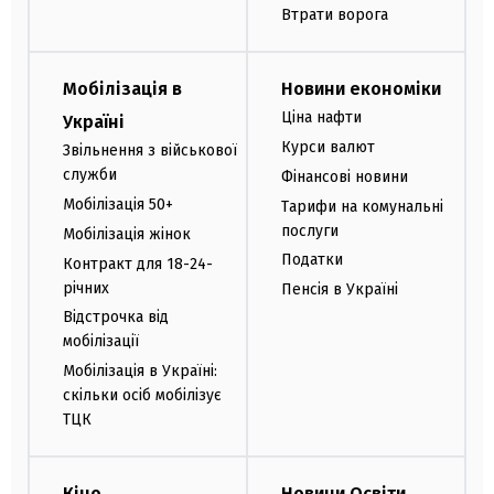
Втрати ворога
Мобілізація в
Новини економіки
Ціна нафти
Україні
Курси валют
Звільнення з військової
служби
Фінансові новини
Мобілізація 50+
Тарифи на комунальні
послуги
Мобілізація жінок
Податки
Контракт для 18-24-
річних
Пенсія в Україні
Відстрочка від
мобілізації
Мобілізація в Україні:
скільки осіб мобілізує
ТЦК
Кіно
Новини Освіти