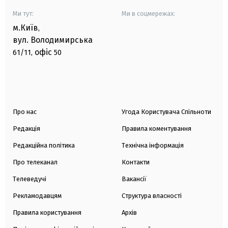
Ми тут:
Ми в соцмережах:
м.Київ
,
вул. Володимирська
офіс
61/11,
50
Про нас
Угода Користувача Спільноти
Редакція
Правила коментування
Редакційна політика
Технічна інформація
Про телеканал
Контакти
Телеведучі
Вакансії
Рекламодавцям
Структура власності
Правила користування
Архів