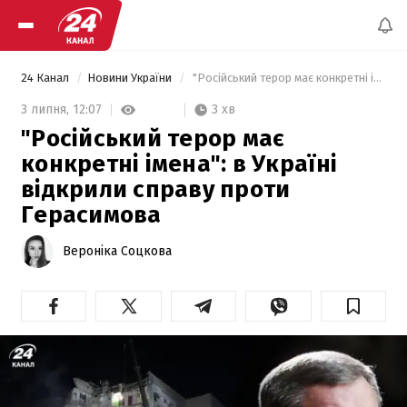
24 Канал
Новини України
 "Російський терор має конкретні імена": в Україні відкрили справу проти Герасимова 
3 хв
3 липня,
12:07
"Російський терор має
конкретні імена": в Україні
відкрили справу проти
Герасимова
Вероніка Соцкова