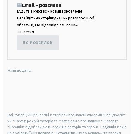
Email - розсилка
Будьте в курсі всіх новин і оновлень!
Перейдіть на сторінку наших розсилок, щоб
обрати ті, що відповідають вашим
інтересам.
ДО РОЗСИЛОК
Наші додатки:
android
apple
smart tv
samsung smart tv
Всі комерційні рекламні матеріали позначені словами "Спецпроєкт"
чи "Партнерський матеріал". Матеріали з позначкою "Експерт",
"Позиція" відображають позицію авторів та героїв. Редакція може
не поділяти їхніх поглядів. Детальніше щодо реклами та правил