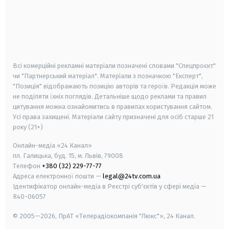
android
apple
smart tv
samsung smart tv
Всі комерційні рекламні матеріали позначені словами "Спецпроєкт"
чи "Партнерський матеріал". Матеріали з позначкою "Експерт",
"Позиція" відображають позицію авторів та героїв. Редакція може
не поділяти їхніх поглядів. Детальніше щодо реклами та правил
цитування можна ознайомитись в правилах користування сайтом.
Усі права захищені.
Матеріали сайту призначені для осіб старше
21
року (21+)
Онлайн-медіа «24 Канал»
пл. Галицька, буд. 15, м. Львів, 79008
Телефон
+380 (32) 229-77-77
Адреса електронної пошти —
legal@24tv.com.ua
Ідентифікатор онлайн-медіа в Реєстрі суб'єктів у сфері медіа —
R40-06057
© 2005—2026,
ПрАТ «Телерадіокомпанія "Люкс"», 24 Канал.