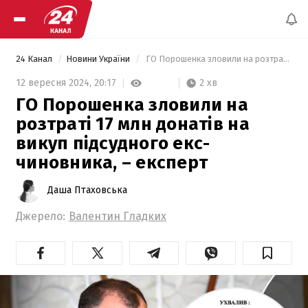
24 Канал
Новини України
 ГО Порошенка зловили на розтраті 17 млн донатів  на викуп підсудного екс-чиновника, – експерт 
2 хв
12 вересня 2024,
20:17
ГО Порошенка зловили на
розтраті 17 млн донатів на
викуп підсудного екс-
чиновника, – експерт
Даша Птаховська
Джерело:
Валентин Гладких