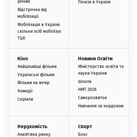
річних
Пенсія в Україні
Відстрочка від
мобілізації
Мобілізація в Україні:
скільки осіб мобілізує
ТЦК
Кіно
Новини Освіти
Найцікавіші фільми
Міністерство освіти та
науки України
Українські фільми
Школа
Фільми на вечір
НМТ 2026
Комедії
Саморозвиток
Серіали
Навчання за кордоном
Нерухомість
Спорт
Аналітика ринку
Бокс