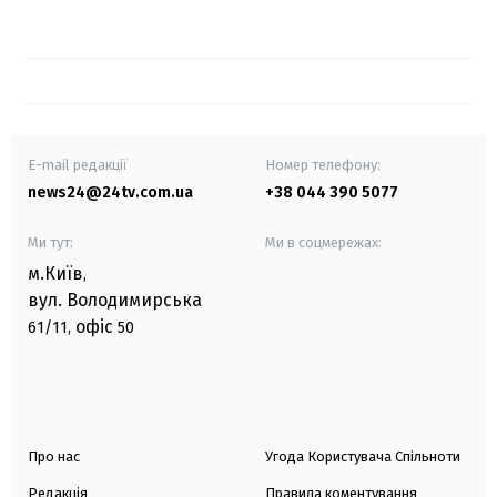
E-mail редакції
Номер телефону:
news24@24tv.com.ua
+38 044 390 5077
Ми тут:
Ми в соцмережах:
м.Київ
,
вул. Володимирська
офіс
61/11,
50
Про нас
Угода Користувача Спільноти
Редакція
Правила коментування