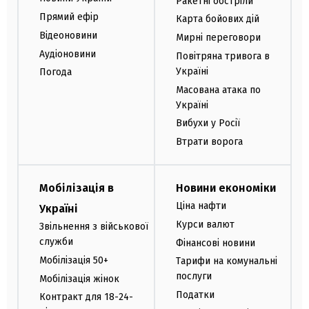
Ракетні обстріли
Прямий ефір
Карта бойових дій
Відеоновини
Мирні переговори
Аудіоновини
Повітряна тривога в
Україні
Погода
Масована атака по
Україні
Вибухи у Росії
Втрати ворога
Мобілізація в
Новини економіки
Ціна нафти
Україні
Курси валют
Звільнення з військової
служби
Фінансові новини
Мобілізація 50+
Тарифи на комунальні
послуги
Мобілізація жінок
Податки
Контракт для 18-24-