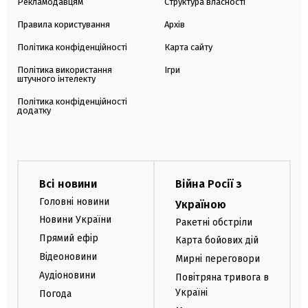
Рекламодавцям
Структура власності
Правила користування
Архів
Політика конфіденційності
Карта сайту
Політика використання
Ігри
штучного інтелекту
Політика конфіденційності
додатку
Всі новини
Війна Росії з
Головні новини
Україною
Новини України
Ракетні обстріли
Прямий ефір
Карта бойових дій
Відеоновини
Мирні переговори
Аудіоновини
Повітряна тривога в
Україні
Погода