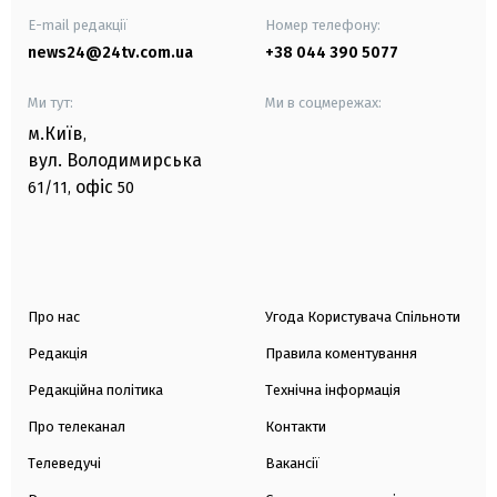
E-mail редакції
Номер телефону:
news24@24tv.com.ua
+38 044 390 5077
Ми тут:
Ми в соцмережах:
м.Київ
,
вул. Володимирська
офіс
61/11,
50
Про нас
Угода Користувача Спільноти
Редакція
Правила коментування
Редакційна політика
Технічна інформація
Про телеканал
Контакти
Телеведучі
Вакансії