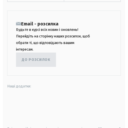
Email - розсилка
Будьте в курсі всіх новин і оновлень!
Перейдіть на сторінку наших розсилок, щоб
обрати ті, що відповідають вашим
інтересам.
ДО РОЗСИЛОК
Наші додатки:
android
apple
smart tv
samsung smart tv