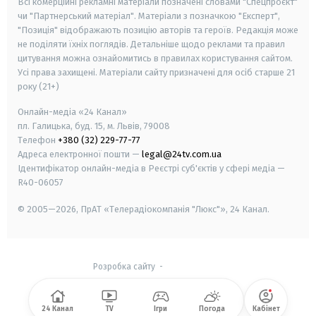
Всі комерційні рекламні матеріали позначені словами "Спецпроєкт"
чи "Партнерський матеріал". Матеріали з позначкою "Експерт",
"Позиція" відображають позицію авторів та героїв. Редакція може
не поділяти їхніх поглядів. Детальніше щодо реклами та правил
цитування можна ознайомитись в правилах користування сайтом.
Усі права захищені.
Матеріали сайту призначені для осіб старше
21
року (21+)
Онлайн-медіа «24 Канал»
пл. Галицька, буд. 15, м. Львів, 79008
Телефон
+380 (32) 229-77-77
Адреса електронної пошти —
legal@24tv.com.ua
Ідентифікатор онлайн-медіа в Реєстрі суб'єктів у сфері медіа —
R40-06057
© 2005—2026,
ПрАТ «Телерадіокомпанія "Люкс"», 24 Канал.
Розробка сайту
-
24 Канал
TV
Ігри
Погода
Кабінет