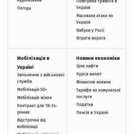
Аудіоновини
Повітряна тривога в
Україні
Погода
Масована атака по
Україні
Вибухи у Росії
Втрати ворога
Мобілізація в
Новини економіки
Ціна нафти
Україні
Курси валют
Звільнення з військової
служби
Фінансові новини
Мобілізація 50+
Тарифи на комунальні
послуги
Мобілізація жінок
Податки
Контракт для 18-24-
річних
Пенсія в Україні
Відстрочка від
мобілізації