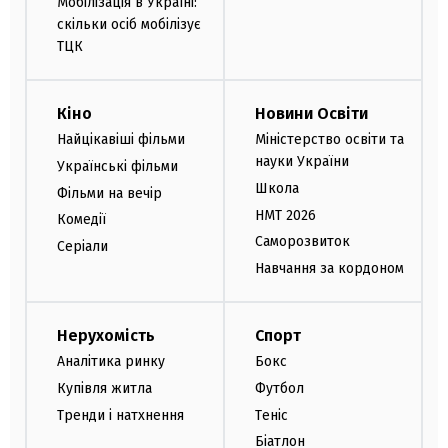
Мобілізація в Україні:
скільки осіб мобілізує
ТЦК
Кіно
Новини Освіти
Найцікавіші фільми
Міністерство освіти та
науки України
Українські фільми
Школа
Фільми на вечір
НМТ 2026
Комедії
Саморозвиток
Серіали
Навчання за кордоном
Нерухомість
Спорт
Аналітика ринку
Бокс
Купівля житла
Футбол
Тренди і натхнення
Теніс
Біатлон