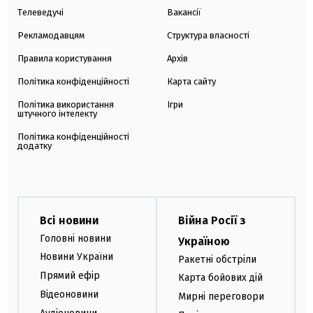
Телеведучі
Вакансії
Рекламодавцям
Структура власності
Правила користування
Архів
Політика конфіденційності
Карта сайту
Політика використання
Ігри
штучного інтелекту
Політика конфіденційності
додатку
Всі новини
Війна Росії з
Головні новини
Україною
Новини України
Ракетні обстріли
Прямий ефір
Карта бойових дій
Відеоновини
Мирні переговори