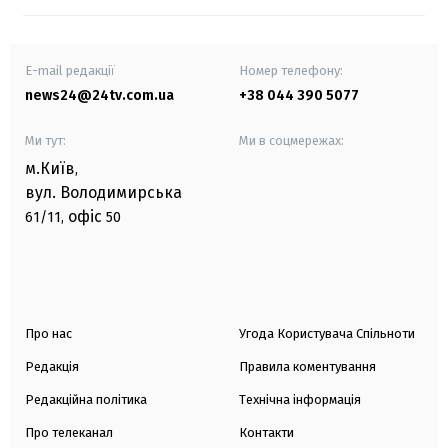
E-mail редакції
Номер телефону:
news24@24tv.com.ua
+38 044 390 5077
Ми тут:
Ми в соцмережах:
м.Київ
,
вул. Володимирська
офіс
61/11,
50
Про нас
Угода Користувача Спільноти
Редакція
Правила коментування
Редакційна політика
Технічна інформація
Про телеканал
Контакти