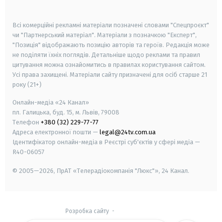
smart tv
samsung smart tv
Всі комерційні рекламні матеріали позначені словами "Спецпроєкт"
чи "Партнерський матеріал". Матеріали з позначкою "Експерт",
"Позиція" відображають позицію авторів та героїв. Редакція може
не поділяти їхніх поглядів. Детальніше щодо реклами та правил
цитування можна ознайомитись в правилах користування сайтом.
Усі права захищені.
Матеріали сайту призначені для осіб старше
21
року (21+)
Онлайн-медіа «24 Канал»
пл. Галицька, буд. 15, м. Львів, 79008
Телефон
+380 (32) 229-77-77
Адреса електронної пошти —
legal@24tv.com.ua
Ідентифікатор онлайн-медіа в Реєстрі суб'єктів у сфері медіа —
R40-06057
© 2005—2026,
ПрАТ «Телерадіокомпанія "Люкс"», 24 Канал.
Розробка сайту
-