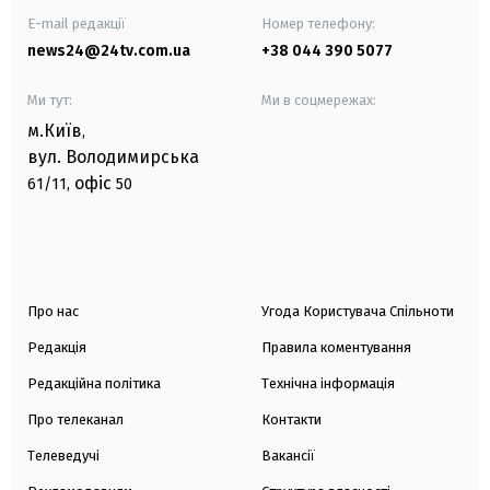
E-mail редакції
Номер телефону:
news24@24tv.com.ua
+38 044 390 5077
Ми тут:
Ми в соцмережах:
м.Київ
,
вул. Володимирська
офіс
61/11,
50
Про нас
Угода Користувача Спільноти
Редакція
Правила коментування
Редакційна політика
Технічна інформація
Про телеканал
Контакти
Телеведучі
Вакансії