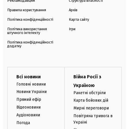
Рекламодавцям
Структура власності
Правила користування
Архів
Політика конфіденційності
Карта сайту
Політика використання
Ігри
штучного інтелекту
Політика конфіденційності
додатку
Всі новини
Війна Росії з
Головні новини
Україною
Новини України
Ракетні обстріли
Прямий ефір
Карта бойових дій
Відеоновини
Мирні переговори
Аудіоновини
Повітряна тривога в
Україні
Погода