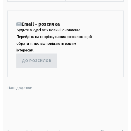
Email - розсилка
Будьте в курсі всіх новин і оновлень!
Перейдіть на сторінку наших розсилок, щоб
обрати ті, що відповідають вашим
інтересам.
ДО РОЗСИЛОК
Наші додатки:
android
apple
smart tv
samsung smart tv