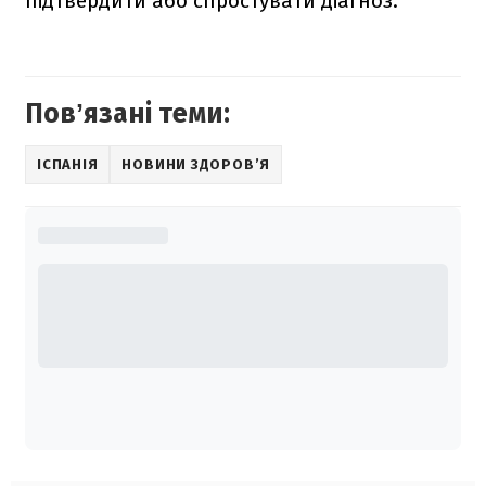
підтвердити або спростувати діагноз.
Повʼязані теми:
ІСПАНІЯ
НОВИНИ ЗДОРОВ’Я