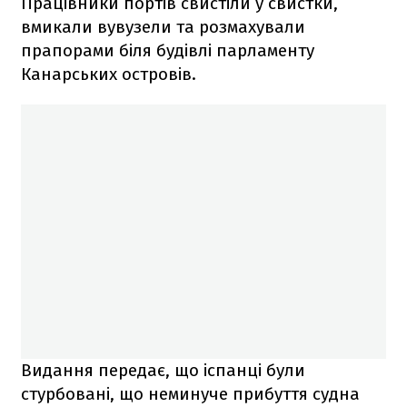
Працівники портів свистіли у свистки,
вмикали вувузели та розмахували
прапорами біля будівлі парламенту
Канарських островів.
Видання передає, що іспанці були
стурбовані, що неминуче прибуття судна