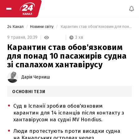
24 Канал
Новини світу
 Карантин став обов'язковим для понад 10 пасажирів судна зі спалахом хантавірусу 
3 хв
9 травня,
20:39
Карантин став обов'язковим
для понад 10 пасажирів судна
зі спалахом хантавірусу
Дарія Черниш
ОСНОВНІ ТЕЗИ
Суд в Іспанії зробив обов'язковим
карантин для 14 іспанців після контакту з
хантавірусом на судні MV Hondius.
Люди протестують проти висадки судна
на Канарських островах через