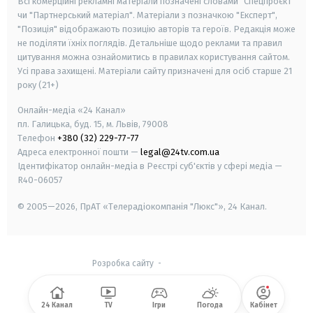
Всі комерційні рекламні матеріали позначені словами "Спецпроєкт"
чи "Партнерський матеріал". Матеріали з позначкою "Експерт",
"Позиція" відображають позицію авторів та героїв. Редакція може
не поділяти їхніх поглядів. Детальніше щодо реклами та правил
цитування можна ознайомитись в правилах користування сайтом.
Усі права захищені.
Матеріали сайту призначені для осіб старше
21
року (21+)
Онлайн-медіа «24 Канал»
пл. Галицька, буд. 15, м. Львів, 79008
Телефон
+380 (32) 229-77-77
Адреса електронної пошти —
legal@24tv.com.ua
Ідентифікатор онлайн-медіа в Реєстрі суб'єктів у сфері медіа —
R40-06057
© 2005—2026,
ПрАТ «Телерадіокомпанія "Люкс"», 24 Канал.
Розробка сайту
-
24 Канал
TV
Ігри
Погода
Кабінет