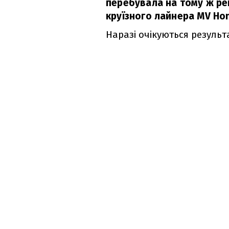
перебувала на тому ж ре
круїзного лайнера MV Hon
Наразі очікуються результ