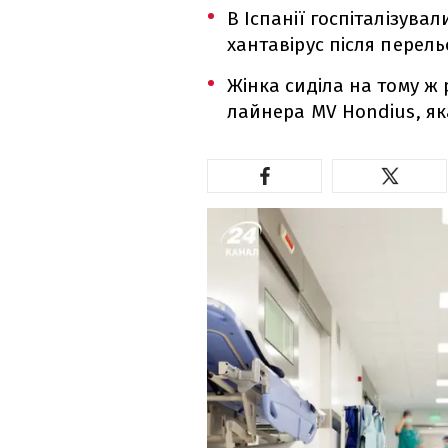
В Іспанії госпіталізувал
хантавірус після перель
Жінка сиділа на тому ж 
лайнера MV Hondius, як