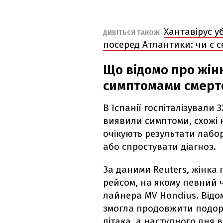
Хантавірус у
ДИВІТЬСЯ ТАКОЖ
посеред Атлантики: чи є с
Що відомо про жінк
симптомами смерте
В Іспанії госпіталізували 3
виявили симптоми, схожі 
очікують результати лабор
або спростувати діагноз.
За даними Reuters, жінка
рейсом, на якому певний 
лайнера MV Hondius. Відо
змогла продовжити подоро
літака, а наступного дня 