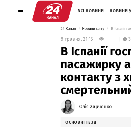
ВСІ НОВИНИ
НОВИНИ 
24 Канал
Новини світу
8 травня,
21:15
3
В Іспанії го
пасажирку а
контакту з 
смертельний
Юлія Харченко
ОСНОВНІ ТЕЗИ