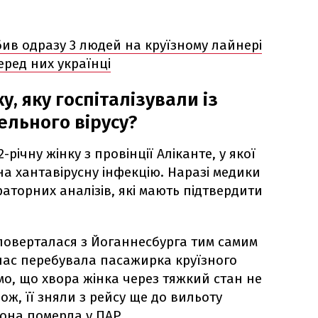
бив одразу 3 людей на круїзному лайнері
еред них українці
у, яку госпіталізували із
льного вірусу?
2-річну жінку з провінції Аліканте, у якої
на хантавірусну інфекцію. Наразі медики
аторних аналізів, які мають підтвердити
 поверталася з Йоганнесбурга тим самим
час перебувала пасажирка круїзного
мо, що хвора жінка через тяжкий стан не
ж, її зняли з рейсу ще до вильоту
вона померла у ПАР.