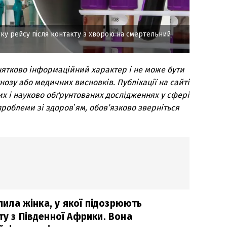
ирку рейсу після контакту з хворою на смертельний
нятково інформаційний характер і не може бути
озу або медичних висновків. Публікації на сайті
их і науково обґрунтованих дослідженнях у сфері
роблеми зі здоровʼям, обов’язково зверніться
апила жінка, у якої підозрюють
ту з Південної Африки. Вона