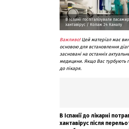
В Іспанії госпіталізували пасаж
хантавірус
/ Колаж 24 Каналу
Важливо!
Цей матеріал має ви
основою для встановлення діагн
засновані на останніх актуальн
медицини. Якщо Вас турбують п
до лікаря.
В Іспанії до лікарні потр
хантавірус після перельо