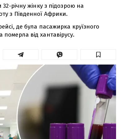
и 32-річну жінку з підозрою на
оту з Південної Африки.
рейсі, де була пасажирка круїзного
а померла від хантавірусу.