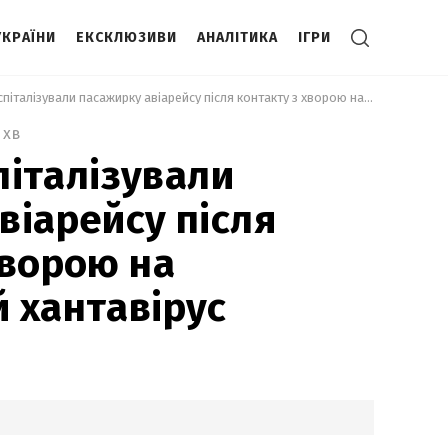
УКРАЇНИ
ЕКСКЛЮЗИВИ
АНАЛІТИКА
ІГРИ
 В Іспанії госпіталізували пасажирку авіарейсу після контакту з хворою на смертельний хантавірус 
 хв
спіталізували
віарейсу після
хворою на
 хантавірус