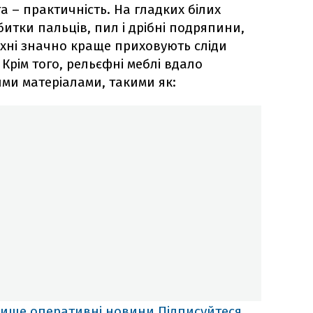
 – практичність. На гладких білих
битки пальців, пил і дрібні подряпини,
рхні значно краще приховують сліди
Крім того, рельєфні меблі вдало
ми матеріалами, такими як:
лише оперативні новини
Підписуйтеся,