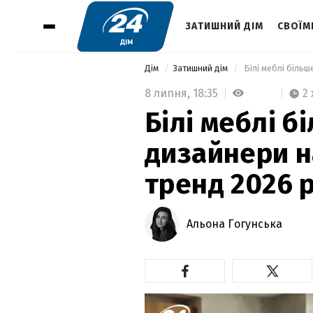
ЗАТИШНИЙ ДІМ
СВОЇМ
Дім
Затишний дім
 Білі меблі біль
8 липня,
18:35
2 
Білі меблі б
дизайнери н
тренд 2026 
Альона Гогунська