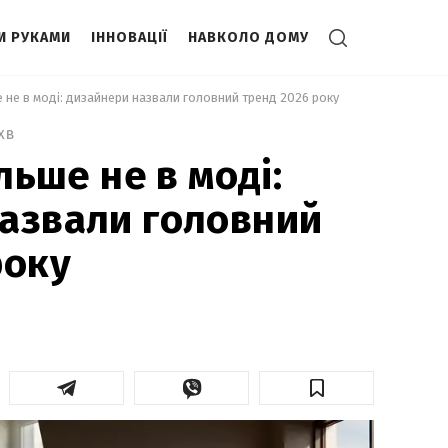
И РУКАМИ
ІННОВАЦІЇ
НАВКОЛО ДОМУ
ше не в моді: дизайнери назвали головний тренд 2026 року 
хв
ільше не в моді:
азвали головний
року