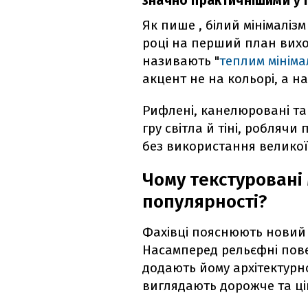
значно практичнішими у 
Як пише , білий мінімалізм
році на перший план вих
називають "
теплим мініма
акцент не на кольорі, а на
Рифлені, канелюровані та
гру світла й тіні, робляч
без використання великої 
Чому текстуровані
популярності?
Фахівці пояснюють новий 
Насамперед рельєфні повер
додають йому архітектурно
виглядають дорожче та ці