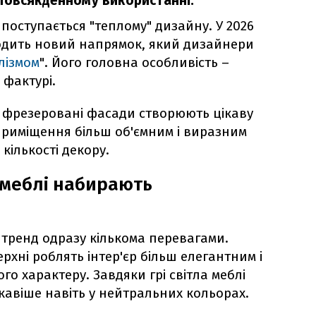
повсякденному використанні.
 поступається "теплому" дизайну. У 2026
одить новий напрямок, який дизайнери
лізмом
". Його головна особливість –
 фактурі.
 фрезеровані фасади створюють цікаву
и приміщення більш об'ємним і виразним
кількості декору.
 меблі набирають
тренд одразу кількома перевагами.
хні роблять інтер'єр більш елегантним і
го характеру. Завдяки грі світла меблі
кавіше навіть у нейтральних кольорах.