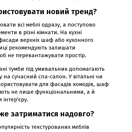
ристовувати новий тренд?
вати всі меблі одразу, а поступово
енти в різні кімнати. На кухні
фасади верхніх шаф або кухонного
ниці рекомендують залишати
об не перевантажувати простір.
вані тумби під умивальник допомагають
 на сучасний спа-салон. У вітальні чи
ористовувати для фасадів комодів, шаф
тають не лише функціональними, а й
інтер'єру.
же затриматися надовго?
пулярність текстурованих меблів