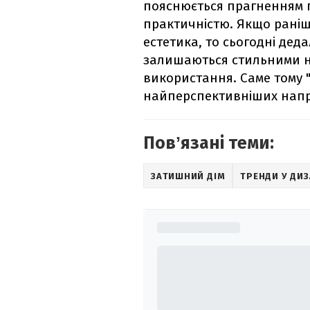
пояснюється прагненням 
практичністю. Якщо раніш
естетика, то сьогодні дед
залишаються стильними на
використання. Саме тому "
найперспективніших напрям
Повʼязані теми:
ЗАТИШНИЙ ДІМ
ТРЕНДИ У ДИЗ