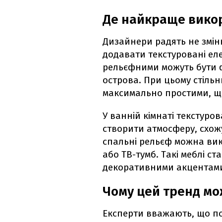
Де найкраще вико
Дизайнери радять не зміню
додавати текстуровані елем
рельєфними можуть бути 
острова. При цьому стіль
максимально простими, щ
У ванній кімнаті текстуро
створити атмосферу, схожу
спальні рельєф можна вик
або ТВ-тумб. Такі меблі с
декоративними акцентами 
Чому цей тренд мо
Експерти вважають, що по