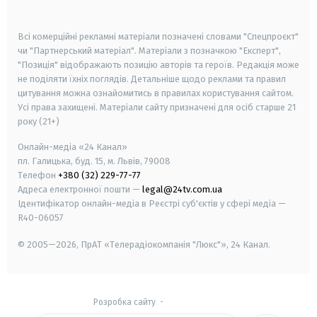
smart tv
samsung smart tv
Всі комерційні рекламні матеріали позначені словами "Спецпроєкт"
чи "Партнерський матеріал". Матеріали з позначкою "Експерт",
"Позиція" відображають позицію авторів та героїв. Редакція може
не поділяти їхніх поглядів. Детальніше щодо реклами та правил
цитування можна ознайомитись в правилах користування сайтом.
Усі права захищені.
Матеріали сайту призначені для осіб старше
21
року (21+)
Онлайн-медіа «24 Канал»
пл. Галицька, буд. 15, м. Львів, 79008
Телефон
+380 (32) 229-77-77
Адреса електронної пошти —
legal@24tv.com.ua
Ідентифікатор онлайн-медіа в Реєстрі суб'єктів у сфері медіа —
R40-06057
© 2005—2026,
ПрАТ «Телерадіокомпанія "Люкс"», 24 Канал.
Розробка сайту
-