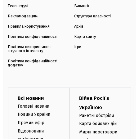
Телеведучі
Вакансії
Рекламодавцям
Структура власності
Правила користування
Архів
Політика конфіденційності
Карта сайту
Політика використання
Ігри
штучного інтелекту
Політика конфіденційності
додатку
Всі новини
Війна Росії з
Головні новини
Україною
Новини України
Ракетні обстріли
Прямий ефір
Карта бойових дій
Відеоновини
Мирні переговори