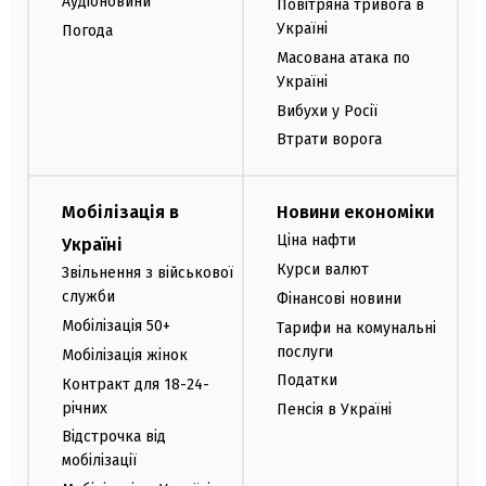
Аудіоновини
Повітряна тривога в
Україні
Погода
Масована атака по
Україні
Вибухи у Росії
Втрати ворога
Мобілізація в
Новини економіки
Ціна нафти
Україні
Курси валют
Звільнення з військової
служби
Фінансові новини
Мобілізація 50+
Тарифи на комунальні
послуги
Мобілізація жінок
Податки
Контракт для 18-24-
річних
Пенсія в Україні
Відстрочка від
мобілізації