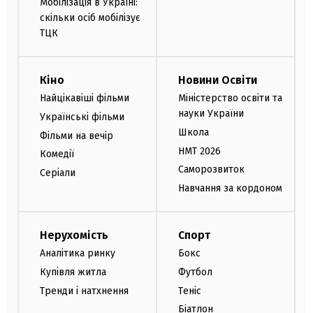
Мобілізація в Україні:
скільки осіб мобілізує
ТЦК
Кіно
Новини Освіти
Найцікавіші фільми
Міністерство освіти та
науки України
Українські фільми
Школа
Фільми на вечір
НМТ 2026
Комедії
Саморозвиток
Серіали
Навчання за кордоном
Нерухомість
Спорт
Аналітика ринку
Бокс
Купівля житла
Футбол
Тренди і натхнення
Теніс
Біатлон