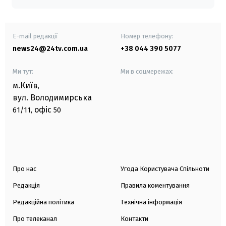
E-mail редакції
Номер телефону:
news24@24tv.com.ua
+38 044 390 5077
Ми тут:
Ми в соцмережах:
м.Київ
,
вул. Володимирська
офіс
61/11,
50
Про нас
Угода Користувача Спільноти
Редакція
Правила коментування
Редакційна політика
Технічна інформація
Про телеканал
Контакти