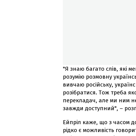
"Я знаю багато слів, які м
розумію розмовну українсь
вивчаю російську, українс
розібратися. Тож треба яко
перекладач, але ми ним не
завжди доступний", – розп
Ейпріл каже, що з часом д
рідко є можливість говори