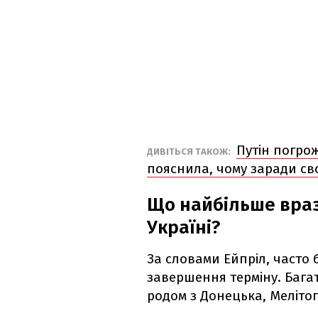
Путін погрож
ДИВІТЬСЯ ТАКОЖ:
пояснила, чому заради св
Що найбільше враз
Україні?
За словами Ейпріл, часто б
завершення терміну. Багат
родом з Донецька, Мелітоп