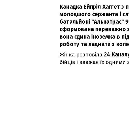
Канадка Ейпріл Хаггет з 
молодшого сержанта і с
батальйоні "Алькатрас" 9
сформована переважно з 
вона єдина іноземка в пі
роботу та ладнати з кол
Жінка розповіла
24 Канал
бійців і вважає їх одними