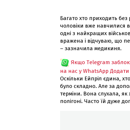
Багато хто приходить без р
чоловіки вже навчилися в
одні з найкращих військов
вражена і відчуваю, що пе
– зазначила медикиня.
Якщо Telegram забло
на нас у WhatsApp
Додати
Оскільки Ейпріл єдина, хт
було складно. Але за доп
терміни. Вона слухала, як
полігоні. Часто їй дуже д