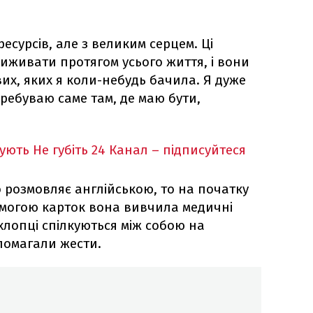
есурсів, але з великим серцем. Ці
иживати протягом усього життя, і вони
их, яких я коли-небудь бачила. Я дуже
ребуваю саме там, де маю бути,
кують
Не губіть 24 Канал – підписуйтеся
о розмовляє англійською, то на початку
омогою карток вона вивчила медичні
 хлопці спілкуються між собою на
опомагали жести.