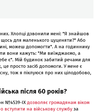
них. Хлопці дзвонили мені: "Я знайшов
и щось для маленького цуценяти?" Або
пині, можеш допомогти". А на годиннику
коли вони кажуть: "Ми виїжджаємо, а
ебе є". Мій будинок забитий речами для
, це просто засіб допомоги. У мене є
 сну, тож я піклуюся про них цілодобово,
ійська після 60 років?
кон №4539-ІХ
дозволяє громадянам віком
о вступити на військову службу
за