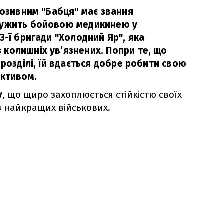
позивним "Бабця" має звання
лужить бойовою медикинею у
3-ї бригади "Холодний Яр", яка
колишніх ув’язнених. Попри те, що
дрозділі, їй вдається добре робити свою
ективом.
у
, що щиро захоплюється стійкістю своїх
 з найкращих військових.