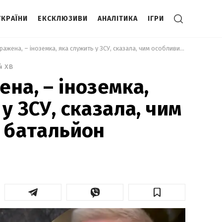
УКРАЇНИ
ЕКСКЛЮЗИВИ
АНАЛІТИКА
ІГРИ
 Я дуже вражена, – іноземка, яка служить у ЗСУ, сказала, чим особливий її батальйон 
4 хв
на, – іноземка,
у ЗСУ, сказала, чим
ї батальйон