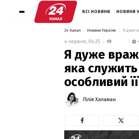
ВСІ НОВИНИ
НОВИНИ 
24 Канал
Новини України
4 червня,
04:25
Я дуже враже
яка служить 
особливий ї
Лілія Халаман