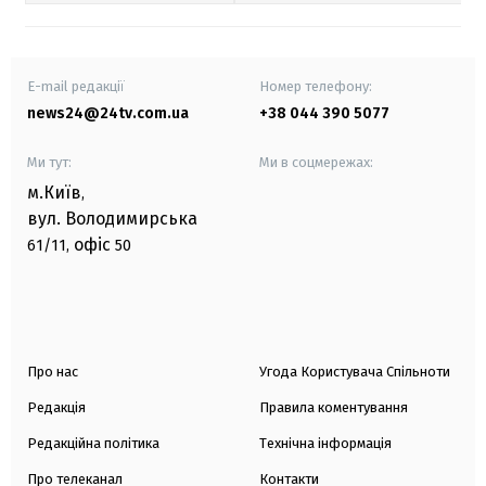
E-mail редакції
Номер телефону:
news24@24tv.com.ua
+38 044 390 5077
Ми тут:
Ми в соцмережах:
м.Київ
,
вул. Володимирська
офіс
61/11,
50
Про нас
Угода Користувача Спільноти
Редакція
Правила коментування
Редакційна політика
Технічна інформація
Про телеканал
Контакти