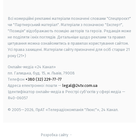
smart tv
samsung smart tv
Всі комерційні рекламні матеріали позначені словами "Спецпроєкт"
чи "Партнерський матеріал". Матеріали з позначкою "Експерт",
"Позиція" відображають позицію авторів та героїв. Редакція може
не поділяти їхніх поглядів. Детальніше щодо реклами та правил
цитування можна ознайомитись в правилах користування сайтом.
Усі права захищені.
Матеріали сайту призначені для осіб старше
21
року (21+)
Онлайн-медіа «24 Канал»
пл. Галицька, буд. 15, м. Львів, 79008
Телефон
+380 (32) 229-77-77
Адреса електронної пошти —
legal@24tv.com.ua
Ідентифікатор онлайн-медіа в Реєстрі суб'єктів у сфері медіа —
R40-06057
© 2005—2026,
ПрАТ «Телерадіокомпанія "Люкс"», 24 Канал.
Розробка сайту
-