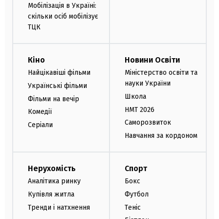
Мобілізація в Україні:
скільки осіб мобілізує
ТЦК
Кіно
Новини Освіти
Найцікавіші фільми
Міністерство освіти та
науки України
Українські фільми
Школа
Фільми на вечір
НМТ 2026
Комедії
Саморозвиток
Серіали
Навчання за кордоном
Нерухомість
Спорт
Аналітика ринку
Бокс
Купівля житла
Футбол
Тренди і натхнення
Теніс