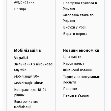
Аудіоновини
Повітряна тривога в
Україні
Погода
Масована атака по
Україні
Вибухи у Росії
Втрати ворога
Мобілізація в
Новини економіки
Ціна нафти
Україні
Курси валют
Звільнення з військової
служби
Фінансові новини
Мобілізація 50+
Тарифи на комунальні
послуги
Мобілізація жінок
Податки
Контракт для 18-24-
річних
Пенсія в Україні
Відстрочка від
мобілізації