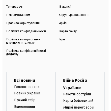
Телеведучі
Вакансії
Рекламодавцям
Структура власності
Правила користування
Архів
Політика конфіденційності
Карта сайту
Політика використання
Ігри
штучного інтелекту
Політика конфіденційності
додатку
Всі новини
Війна Росії з
Головні новини
Україною
Новини України
Ракетні обстріли
Прямий ефір
Карта бойових дій
Відеоновини
Мирні переговори