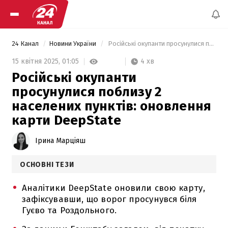
24 Канал
Новини України
 Російські окупанти просунулися поблизу 2 населених пунктів: оновлення карти DeepState 
4 хв
15 квітня 2025,
01:05
Російські окупанти
просунулися поблизу 2
населених пунктів: оновлення
карти DeepState
Ірина Марціяш
ОСНОВНІ ТЕЗИ
Аналітики DeepState оновили свою карту,
зафіксувавши, що ворог просунувся біля
Гуєво та Роздольного.