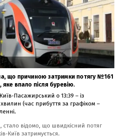
ла, що причиною затримки потягу №161
, яке впало після буревію.
Київ-Пасажирський о 13:39 – із
 хвилин (час прибуття за графіком –
мленні.
я, стало відомо, що швидкісний потяг
ів-Київ затримується.