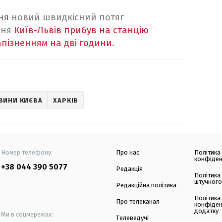
вня
новий швидкісний потяг
ння
Київ-Львів прибув на станцію
апізненням на дві години
.
ВИНИ КИЄВА
ХАРКІВ
Номер телефону:
Про нас
Політика
конфіден
+38 044 390 5077
Редакція
Політика
штучного
Редакційна політика
Політика
Про телеканал
конфіден
додатку
Ми в соцмережах:
Телеведучі