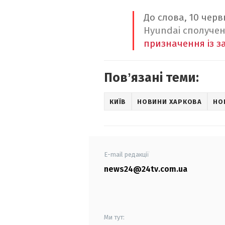
До слова, 10 чер
Hyundai сполуче
призначення із з
Повʼязані теми:
КИЇВ
НОВИНИ ХАРКОВА
НО
E-mail редакції
news24@24tv.com.ua
Ми тут: