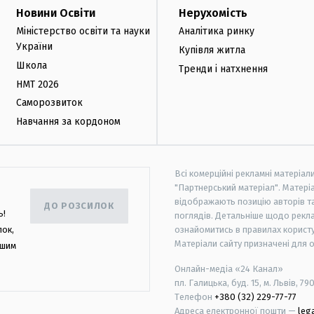
Новини Освіти
Нерухомість
Міністерство освіти та науки
Аналітика ринку
України
Купівля житла
Школа
Тренди і натхнення
НМТ 2026
Саморозвиток
Навчання за кордоном
Всі комерційні рекламні матеріал
"Партнерський матеріал". Матеріа
відображають позицію авторів та 
ДО РОЗСИЛОК
ь!
поглядів. Детальніше щодо рекл
лок,
ознайомитись в правилах користу
Матеріали сайту призначені для 
ашим
Онлайн-медіа «24 Канал»
пл. Галицька, буд. 15, м. Львів, 79
Телефон
+380 (32) 229-77-77
Адреса електронної пошти —
leg