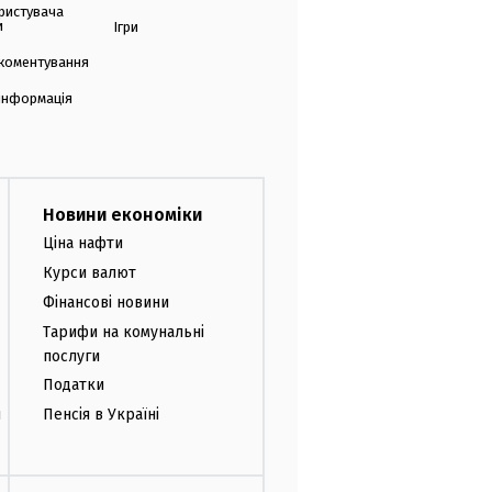
ристувача
и
Ігри
коментування
 інформація
Новини економіки
Ціна нафти
Курси валют
Фінансові новини
Тарифи на комунальні
послуги
Податки
и
Пенсія в Україні