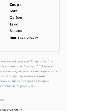
Спорт
Бокс
Футбол
Теніс
Біатлон
Інші види спорту
и позначені словами "Спецпроєкт" чи
ли з позначкою "Експерт", "Позиція"
героїв. Редакція може не поділяти їхніх
ами та правил цитування можна
вання сайтом. Усі права захищені.
осіб старше
21 року (21+)
008
al@24tv.com.ua