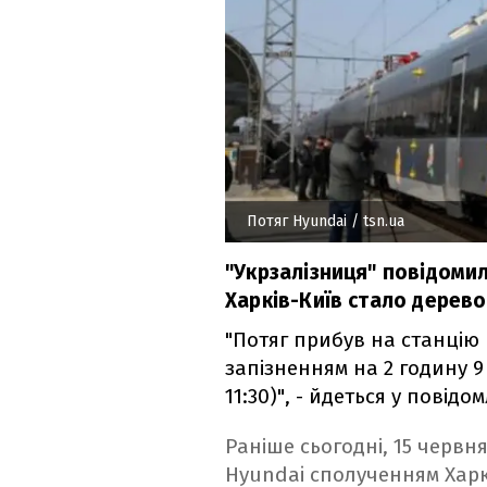
Потяг Hyundai
/ tsn.ua
"Укрзалізниця" повідоми
Харків-Київ стало дерево
"Потяг прибув на станцію 
запізненням на 2 годину 9
11:30)", - йдеться у повідо
Раніше сьогодні, 15 червн
Hyundai сполученням Харк