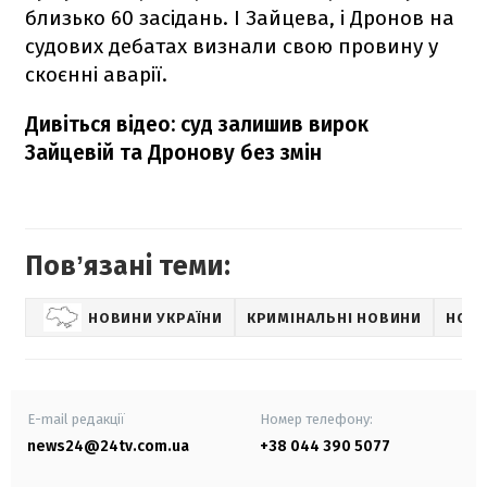
близько 60 засідань. І Зайцева, і Дронов на
судових дебатах визнали свою провину у
скоєнні аварії.
Дивіться відео: суд залишив вирок
Зайцевій та Дронову без змін
Повʼязані теми:
НОВИНИ УКРАЇНИ
КРИМІНАЛЬНІ НОВИНИ
НОВИ
E-mail редакції
Номер телефону:
news24@24tv.com.ua
+38 044 390 5077