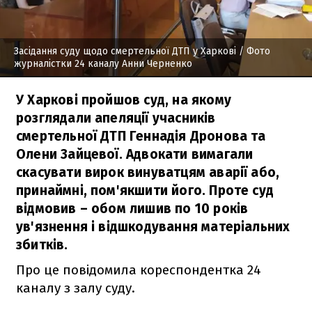
Засідання суду щодо смертельної ДТП у Харкові
/ Фото
журналістки 24 каналу Анни Черненко
У Харкові пройшов суд, на якому
розглядали апеляції учасників
смертельної ДТП Геннадія Дронова та
Олени Зайцевої. Адвокати вимагали
скасувати вирок винуватцям аварії або,
принаймні, пом'якшити його. Проте суд
відмовив – обом лишив по 10 років
ув'язнення і відшкодування матеріальних
збитків.
Про це повідомила кореспондентка 24
каналу з залу суду.