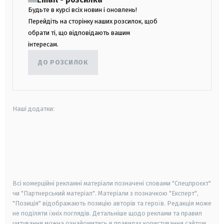
Будьте в курсі всіх новин і оновлень!
Перейдіть на сторінку наших розсилок, щоб
обрати ті, що відповідають вашим
інтересам.
ДО РОЗСИЛОК
Наші додатки:
android
apple
smart tv
samsung smart tv
Всі комерційні рекламні матеріали позначені словами "Спецпроєкт"
чи "Партнерський матеріал". Матеріали з позначкою "Експерт",
"Позиція" відображають позицію авторів та героїв. Редакція може
не поділяти їхніх поглядів. Детальніше щодо реклами та правил
цитування можна ознайомитись в правилах користування сайтом.