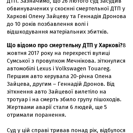
ДТП. Зазначимо, що 26 лютого суд засудив
обвинувачених у скоєнні смертельної ДТП у
Харкові Олену Зайцеву та Геннадія Дронова
до 10 років позбавлення волі і
відшкодування матеріальних збитків.
Що відомо про смертельну ДТП у Харкові?
8
жовтня 2017 року на перехресті вулиці
Сумської з провулком Мечнікова. зіткнулися
автомобілі Lexus і Volkswagen Touareg.
Першим авто керувала 20-річна Олена
Зайцева, другим – Геннадій Дронов. Від
зіткнення авто Зайцевої вилетіло на
тротуар і на смерть збило групу пішоходів.
Жертвами аварії стали 6 людей, ще 5
отримали поранення.
Суд у цій справі тривав понад рік, відбулося