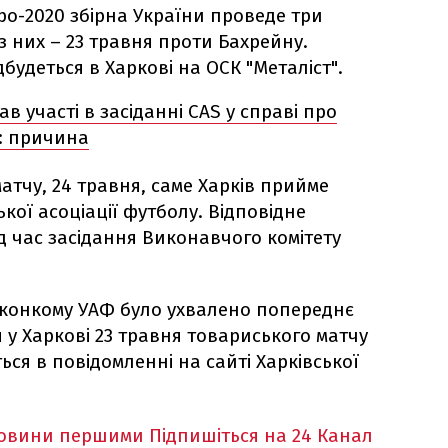
ро-2020 збірна України проведе три
з них – 23 травня проти Бахрейну.
дбудеться в Харкові на ОСК "Металіст".
в участі в засіданні CAS у справі про
: причина
атчу, 24 травня, саме Харків прийме
кої асоціації футболу. Відповідне
д час засідання Виконавчого комітету
виконкому УАФ було ухвалено попереднє
у Харкові 23 травня товариського матчу
ься в повідомленні на сайті Харківської
новини першими
Підпишіться на 24 Канал