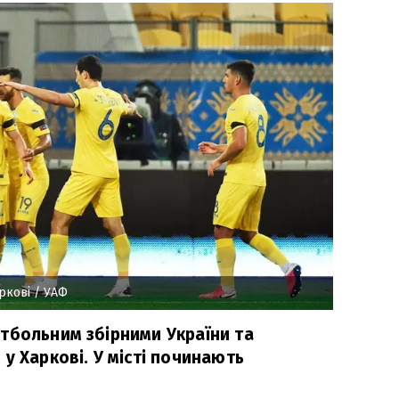
ркові
/ УАФ
тбольним збірними України та
у Харкові. У місті починають