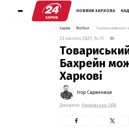
НОВИНИ ХАРКОВА
НАД
Харків
Футбол
 Товариський матч 
23 лютого 2021,
14:11
Товариський
Бахрейн мож
Харкові
Ігор Саджениця
Джерело:
Харківська ОДА