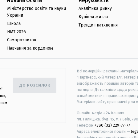
Новини Освіти
Нерухомість
Міністерство освіти та науки
Аналітика ринку
України
Купівля житла
Школа
Тренди і натхнення
НМТ 2026
Саморозвиток
Навчання за кордоном
Всі комерційні рекламні матеріал
"Партнерський матеріал". Матеріа
відображають позицію авторів та 
ДО РОЗСИЛОК
ь!
поглядів. Детальніше щодо рекл
лок,
ознайомитись в правилах користу
Матеріали сайту призначені для 
ашим
Онлайн-медіа «24 Канал»
пл. Галицька, буд. 15, м. Львів, 79
Телефон
+380 (32) 229-77-77
Адреса електронної пошти —
leg
Ідентифікатор онлайн-медіа в Реє