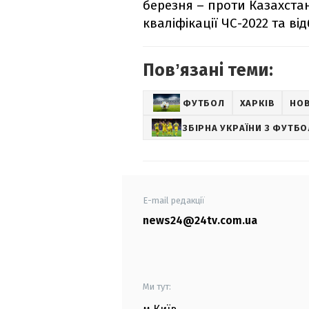
березня – проти Казахстан
кваліфікації ЧС-2022 та від
Повʼязані теми:
ФУТБОЛ
ХАРКІВ
НО
ЗБІРНА УКРАЇНИ З ФУТБ
E-mail редакції
news24@24tv.com.ua
Ми тут: