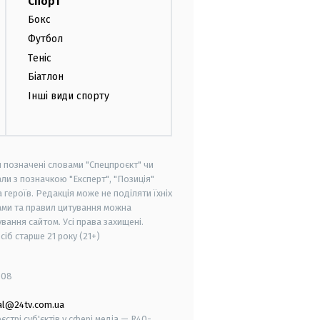
Спорт
Бокс
Футбол
Теніс
Біатлон
Інші види спорту
и позначені словами "Спецпроєкт" чи
ли з позначкою "Експерт", "Позиція"
героїв. Редакція може не поділяти їхніх
ами та правил цитування можна
вання сайтом. Усі права захищені.
осіб старше
21 року (21+)
008
al@24tv.com.ua
стрі суб'єктів у сфері медіа — R40-