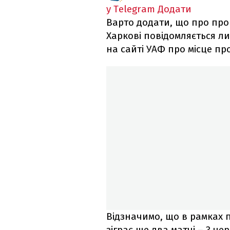
у Telegram
Додати
Варто додати, що про про
Харкові повідомляється ли
на сайті УАФ про місце пр
Відзначимо, що в рамках п
зіграє ще два матчі – 3 че