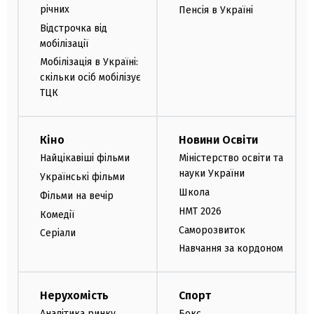
річних
Пенсія в Україні
Відстрочка від
мобілізації
Мобілізація в Україні:
скільки осіб мобілізує
ТЦК
Кіно
Новини Освіти
Найцікавіші фільми
Міністерство освіти та
науки України
Українські фільми
Школа
Фільми на вечір
НМТ 2026
Комедії
Саморозвиток
Серіали
Навчання за кордоном
Нерухомість
Спорт
Аналітика ринку
Бокс