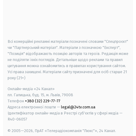
android
apple
smart tv
samsung smart tv
Всі комерційні рекламні матеріали позначені словами "Спецпроєкт"
чи "Партнерський матеріал". Матеріали з позначкою "Експерт",
"Позиція" відображають позицію авторів та героїв. Редакція може
не поділяти їхніх поглядів. Детальніше щодо реклами та правил
цитування можна ознайомитись в правилах користування сайтом.
Усі права захищені.
Матеріали сайту призначені для осіб старше
21
року (21+)
Онлайн-медіа «24 Канал»
пл. Галицька, буд. 15, м. Львів, 79008
Телефон
+380 (32) 229-77-77
Адреса електронної пошти —
legal@24tv.com.ua
Ідентифікатор онлайн-медіа в Реєстрі суб'єктів у сфері медіа —
R40-06057
© 2005—2026,
ПрАТ «Телерадіокомпанія "Люкс"», 24 Канал.