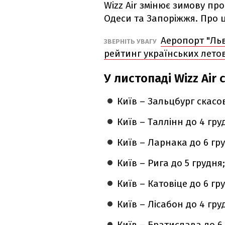
Wizz Air змінює зимову пр
Одеси та Запоріжжя. Про 
Аеропорт "Ль
ЗВЕРНІТЬ УВАГУ
рейтинг українських лет
У листопаді Wizz Air 
Київ – Зальцбург скасо
Київ – Таллінн до 4 гру
Київ – Ларнака до 6 гр
Київ – Рига до 5 грудня
Київ – Катовіце до 6 гр
Київ – Лісабон до 4 гру
Київ – Братислава до 6