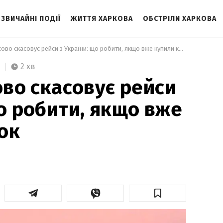
ЗВИЧАЙНІ ПОДІЇ
ЖИТТЯ ХАРКОВА
ОБСТРІЛИ ХАРКОВА
 Wizz Air масово скасовує рейси з України: що робити, якщо вже купили квиток 
2 хв
ово скасовує рейси
що робити, якщо вже
ок