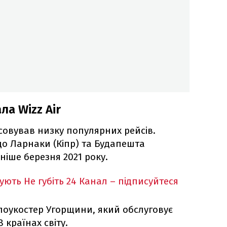
ла Wizz Air
совував низку популярних рейсів.
до Ларнаки (Кіпр) та Будапешта
ніше березня 2021 року.
кують
Не губіть 24 Канал – підписуйтеся
лоукостер Угорщини, який обслуговує
 країнах світу.