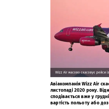
Wizz Air масово скасовує рейси і
Авіакомпанія Wizz Air ска
листопаді 2020 року. Від
сподівається вже у грудн
вартість польоту або до