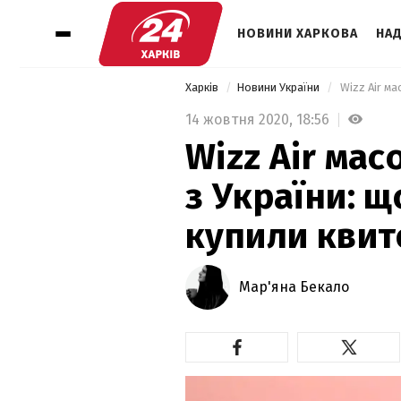
НОВИНИ ХАРКОВА
НАД
Харків
Новини України
14 жовтня 2020,
18:56
Wizz Air мас
з України: 
купили квит
Мар'яна Бекало