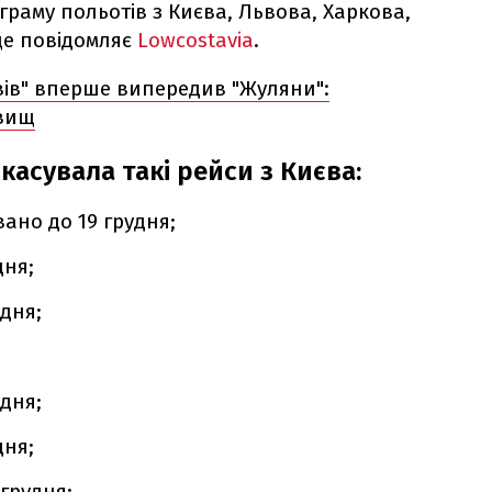
ограму польотів з Києва, Львова, Харкова,
це повідомляє
Lowcostavia
.
вів" вперше випередив "Жуляни":
овищ
скасувала такі рейси з Києва:
вано до 19 грудня;
дня;
удня;
;
удня;
дня;
 грудня;