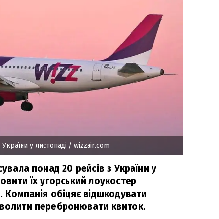
з України у листопаді
/ wizzair.com
сувала понад 20 рейсів з України у
новити їх угорський лоукостер
і. Компанія обіцяє відшкодувати
зволити перебронювати квиток.