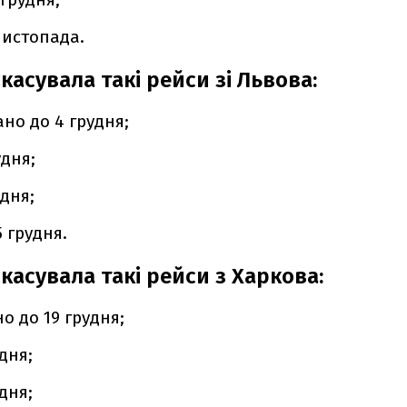
листопада.
скасувала такі рейси зі Львова:
ано до 4 грудня;
удня;
удня;
 грудня.
 скасувала такі рейси з Харкова:
о до 19 грудня;
удня;
удня;