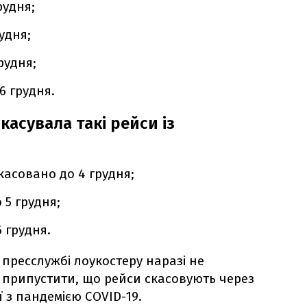
рудня;
удня;
рудня;
6 грудня.
скасувала такі рейси із
касовано до 4 грудня;
 5 грудня;
 грудня.
пресслужбі лоукостеру наразі не
припустити, що рейси скасовують через
ії з пандемією COVID-19.