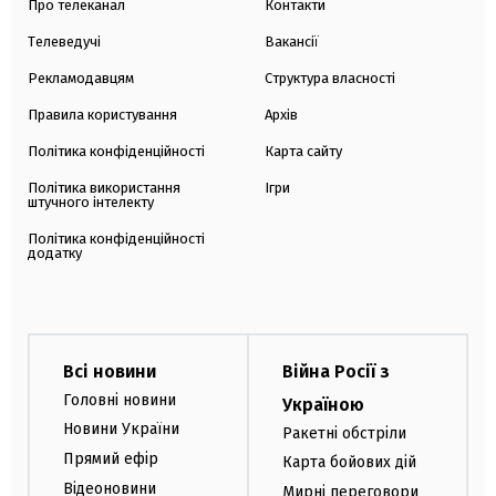
Про телеканал
Контакти
Телеведучі
Вакансії
Рекламодавцям
Структура власності
Правила користування
Архів
Політика конфіденційності
Карта сайту
Політика використання
Ігри
штучного інтелекту
Політика конфіденційності
додатку
Всі новини
Війна Росії з
Головні новини
Україною
Новини України
Ракетні обстріли
Прямий ефір
Карта бойових дій
Відеоновини
Мирні переговори