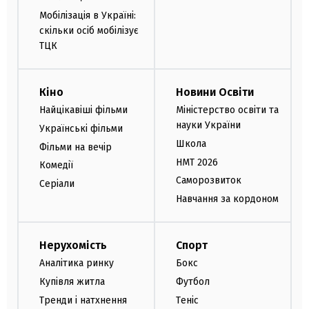
Мобілізація в Україні:
скільки осіб мобілізує
ТЦК
Кіно
Новини Освіти
Найцікавіші фільми
Міністерство освіти та
науки України
Українські фільми
Школа
Фільми на вечір
НМТ 2026
Комедії
Саморозвиток
Серіали
Навчання за кордоном
Нерухомість
Спорт
Аналітика ринку
Бокс
Купівля житла
Футбол
Тренди і натхнення
Теніс