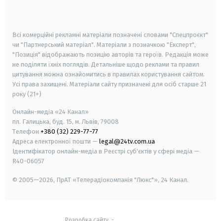
smart tv
samsung smart tv
Всі комерційні рекламні матеріали позначені словами "Спецпроєкт"
чи "Партнерський матеріал". Матеріали з позначкою "Експерт",
"Позиція" відображають позицію авторів та героїв. Редакція може
не поділяти їхніх поглядів. Детальніше щодо реклами та правил
цитування можна ознайомитись в правилах користування сайтом.
Усі права захищені.
Матеріали сайту призначені для осіб старше
21
року (21+)
Онлайн-медіа «24 Канал»
пл. Галицька, буд. 15, м. Львів, 79008
Телефон
+380 (32) 229-77-77
Адреса електронної пошти —
legal@24tv.com.ua
Ідентифікатор онлайн-медіа в Реєстрі суб'єктів у сфері медіа —
R40-06057
© 2005—2026,
ПрАТ «Телерадіокомпанія "Люкс"», 24 Канал.
Розробка сайту
-