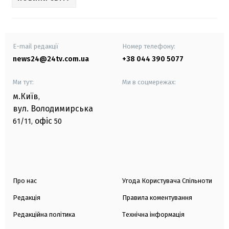
E-mail редакції
Номер телефону:
news24@24tv.com.ua
+38 044 390 5077
Ми тут:
Ми в соцмережах:
м.Київ
,
вул. Володимирська
офіс
61/11,
50
Про нас
Угода Користувача Спільноти
Редакція
Правила коментування
Редакційна політика
Технічна інформація