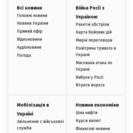
Всі новини
Війна Росії з
Головні новини
Україною
Новини України
Ракетні обстріли
Прямий ефір
Карта бойових дій
Відеоновини
Мирні переговори
Аудіоновини
Повітряна тривога в
Україні
Погода
Масована атака по
Україні
Вибухи у Росії
Втрати ворога
Мобілізація в
Новини економіки
Ціна нафти
Україні
Курси валют
Звільнення з військової
служби
Фінансові новини