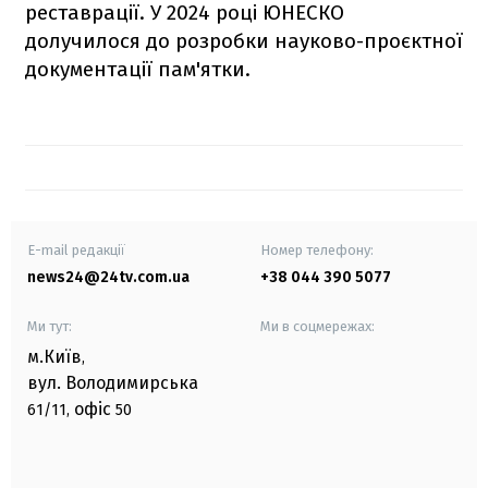
реставрації. У 2024 році ЮНЕСКО
долучилося до розробки науково-проєктної
документації пам'ятки.
E-mail редакції
Номер телефону:
news24@24tv.com.ua
+38 044 390 5077
Ми тут:
Ми в соцмережах:
м.Київ
,
вул. Володимирська
офіс
61/11,
50