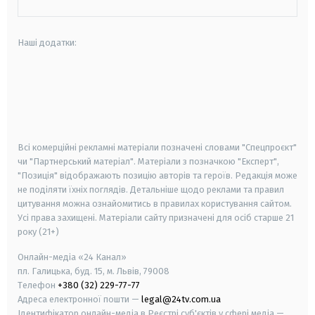
Наші додатки:
android
apple
smart tv
samsung smart tv
Всі комерційні рекламні матеріали позначені словами "Спецпроєкт"
чи "Партнерський матеріал". Матеріали з позначкою "Експерт",
"Позиція" відображають позицію авторів та героїв. Редакція може
не поділяти їхніх поглядів. Детальніше щодо реклами та правил
цитування можна ознайомитись в правилах користування сайтом.
Усі права захищені.
Матеріали сайту призначені для осіб старше
21
року (21+)
Онлайн-медіа «24 Канал»
пл. Галицька, буд. 15, м. Львів, 79008
Телефон
+380 (32) 229-77-77
Адреса електронної пошти —
legal@24tv.com.ua
Ідентифікатор онлайн-медіа в Реєстрі суб'єктів у сфері медіа —