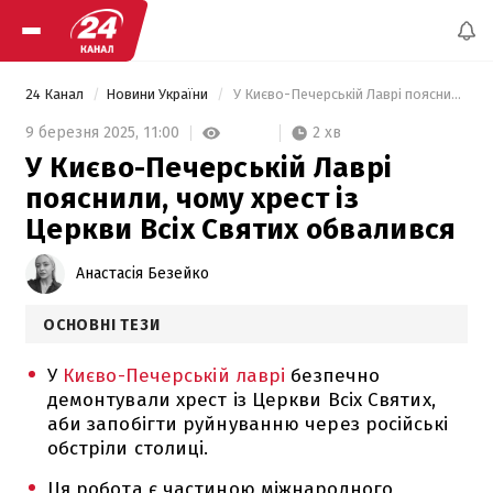
24 Канал
Новини України
 У Києво-Печерській Лаврі пояснили, чому хрест із Церкви Всіх Святих обвалився 
2 хв
9 березня 2025,
11:00
У Києво-Печерській Лаврі
пояснили, чому хрест із
Церкви Всіх Святих обвалився
Анастасія Безейко
ОСНОВНІ ТЕЗИ
У
Києво-Печерській лаврі
безпечно
демонтували хрест із Церкви Всіх Святих,
аби запобігти руйнуванню через російські
обстріли столиці.
Ця робота є частиною міжнародного