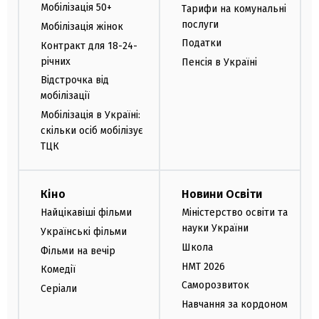
Мобілізація 50+
Тарифи на комунальні
послуги
Мобілізація жінок
Податки
Контракт для 18-24-
річних
Пенсія в Україні
Відстрочка від
мобілізації
Мобілізація в Україні:
скільки осіб мобілізує
ТЦК
Кіно
Новини Освіти
Найцікавіші фільми
Міністерство освіти та
науки України
Українські фільми
Школа
Фільми на вечір
НМТ 2026
Комедії
Саморозвиток
Серіали
Навчання за кордоном