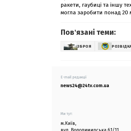
ракети, гаубиці та іншу те
могла заробити понад 20 м
Повʼязані теми:
ЗБРОЯ
РОЗВІДК
E-mail редакції
news24@24tv.com.ua
Ми тут:
м.Київ
,
вул. Володимирська
61/11,