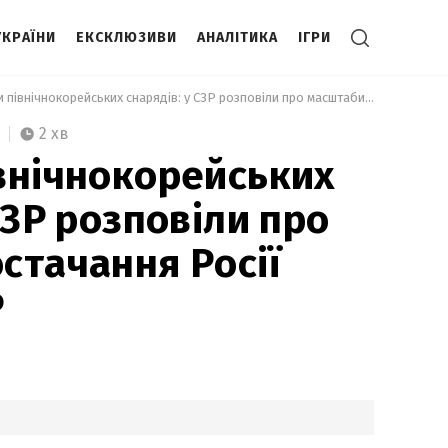
УКРАЇНИ
ЕКСКЛЮЗИВИ
АНАЛІТИКА
ІГРИ
 Мільйони північнокорейських снарядів: у СЗР розповіли про масштаби постачання Росії зброї з КНДР 
2 хв
внічнокорейських
СЗР розповіли про
стачання Росії
Р