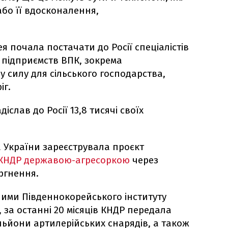
або її вдосконалення,
ея почала постачати до Росії спеціалістів
 підприємств ВПК, зокрема
у силу для сільського господарства,
іг.
слав до Росії 13,8 тисячі своїх
 України зареєструвала проєкт
КНДР державою-агресоркою
через
ргнення.
ними Південнокорейського інституту
, за останні 20 місяців КНДР передала
ьйони артилерійських снарядів, а також