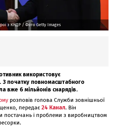
брої з КНДР
/ Фото Getty Images
ротивник використовує
. З початку повномасштабного
а вже 6 мільйонів снарядів.
рму
розповів голова Служби зовнішньої
ащенко, передає
24 Канал
. Він
и постачань і проблеми з виробництвом
ресорки.