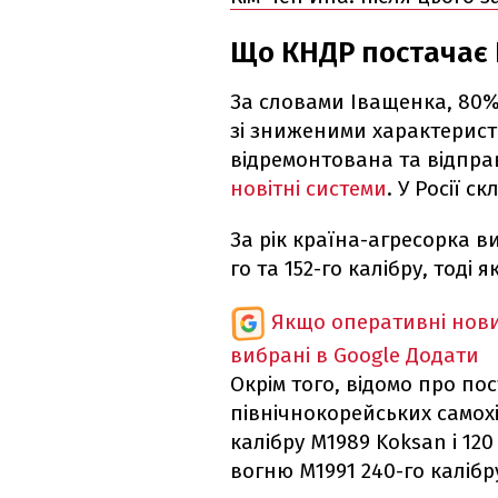
Що КНДР постачає 
За словами Іващенка, 80% 
зі зниженими характеристи
відремонтована та відпра
новітні системи
. У Росії с
За рік країна-агресорка в
го та 152-го калібру, тоді 
Якщо оперативні нови
вибрані в Google
Додати
Окрім того, відомо про п
північнокорейських самох
калібру М1989 Koksan і 1
вогню М1991 240-го калібр