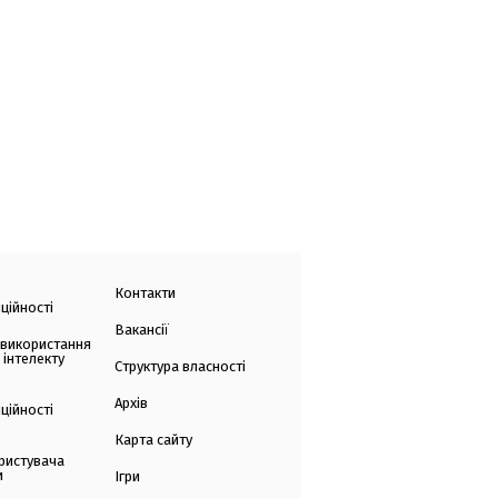
Контакти
ційності
Вакансії
 використання
 інтелекту
Структура власності
Архів
ційності
Карта сайту
ристувача
и
Ігри