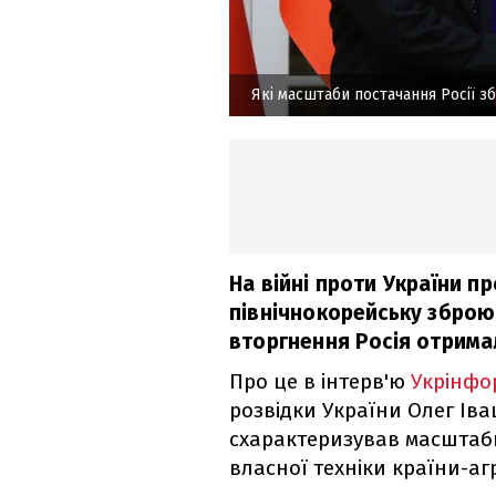
Які масштаби постачання Росії з
На війні проти України п
північнокорейську зброю
вторгнення Росія отримал
Про це в інтерв'ю
Укрінфо
розвідки України Олег Ів
схарактеризував масштаб
власної техніки країни-аг