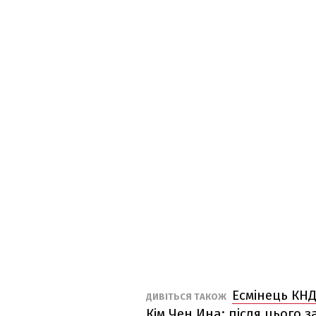
Есмінець КНД
ДИВІТЬСЯ ТАКОЖ
Кім Чен Ина: після цього 