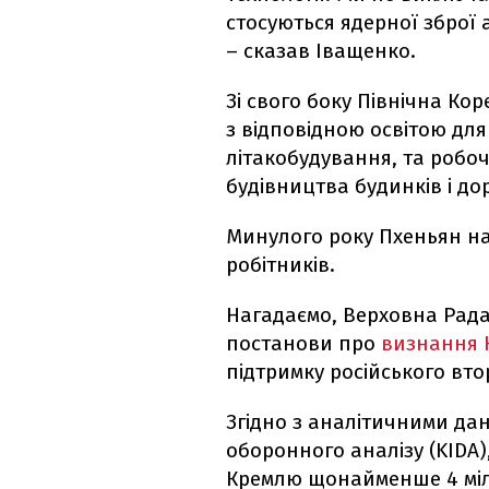
стосуються ядерної зброї 
– сказав Іващенко.
Зі свого боку Північна Кор
з відповідною освітою для
літакобудування, та робоч
будівництва будинків і дор
Минулого року Пхеньян наді
робітників.
Нагадаємо, Верховна Рада
постанови про
визнання 
підтримку російського вто
Згідно з аналітичними да
оборонного аналізу (KIDA)
Кремлю щонайменше 4 міл