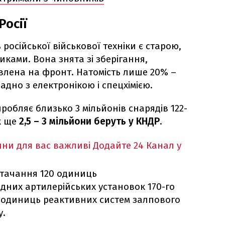
Росії
російської військової техніки є старою,
ками. Вона знята зі зберігання,
влена на фронт. Натомість лише 20% –
кладно з електронікою і спецхімією.
иробляє близько 3 мільйонів снарядів 122-
як ще
2,5 – 3 мільйони беруть у КНДР
.
ни для вас важливі
Додайте 24 Канал у
остачання 120 одиниць
ідних артилерійських установок 170-го
20 одиниць реактивних систем залпового
у.