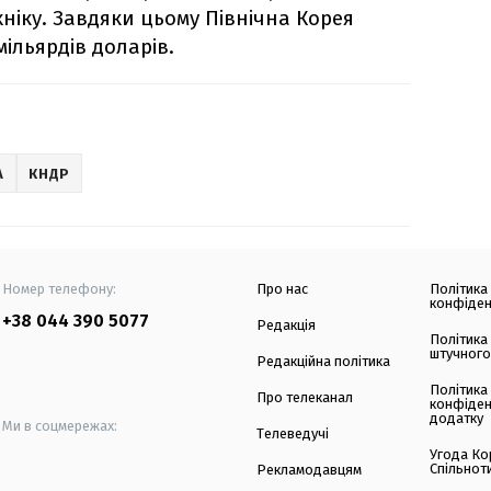
хніку. Завдяки цьому Північна Корея
ільярдів доларів.
А
КНДР
Номер телефону:
Про нас
Політика
конфіден
+38 044 390 5077
Редакція
Політика
штучного
Редакційна політика
Політика
Про телеканал
конфіден
додатку
Ми в соцмережах:
Телеведучі
Угода Ко
Спільнот
Рекламодавцям