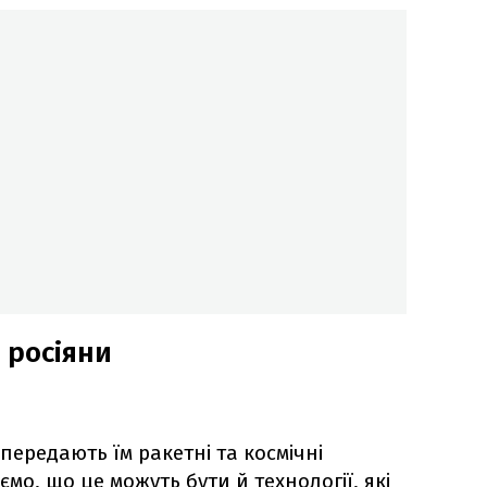
 росіяни
 передають їм ракетні та космічні
мо, що це можуть бути й технології, які