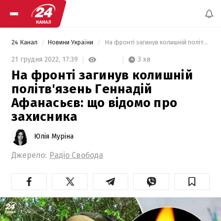
24 Канал
Новини України
 На фронті загинув колишній політв'язень Геннадій Афанасьєв: що відомо про захисника 
3 хв
21 грудня 2022,
17:39
На фронті загинув колишній
політв'язень Геннадій
Афанасьєв: що відомо про
захисника
Юлія Муріна
Джерело:
Радіо Свобода