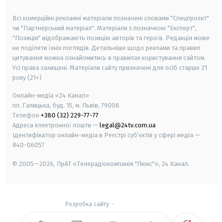
smart tv
samsung smart tv
Всі комерційні рекламні матеріали позначені словами "Спецпроєкт"
чи "Партнерський матеріал". Матеріали з позначкою "Експерт",
"Позиція" відображають позицію авторів та героїв. Редакція може
не поділяти їхніх поглядів. Детальніше щодо реклами та правил
цитування можна ознайомитись в правилах користування сайтом.
Усі права захищені.
Матеріали сайту призначені для осіб старше
21
року (21+)
Онлайн-медіа «24 Канал»
пл. Галицька, буд. 15, м. Львів, 79008
Телефон
+380 (32) 229-77-77
Адреса електронної пошти —
legal@24tv.com.ua
Ідентифікатор онлайн-медіа в Реєстрі суб'єктів у сфері медіа —
R40-06057
© 2005—2026,
ПрАТ «Телерадіокомпанія "Люкс"», 24 Канал.
Розробка сайту
-