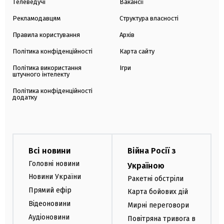
Телеведучі
Вакансії
Рекламодавцям
Структура власності
Правила користування
Архів
Політика конфіденційності
Карта сайту
Політика використання
Ігри
штучного інтелекту
Політика конфіденційності
додатку
Всі новини
Війна Росії з
Головні новини
Україною
Новини України
Ракетні обстріли
Прямий ефір
Карта бойових дій
Відеоновини
Мирні переговори
Аудіоновини
Повітряна тривога в