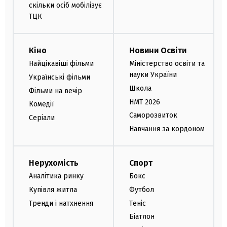
скільки осіб мобілізує
ТЦК
Кіно
Новини Освіти
Найцікавіші фільми
Міністерство освіти та
науки України
Українські фільми
Школа
Фільми на вечір
НМТ 2026
Комедії
Саморозвиток
Серіали
Навчання за кордоном
Нерухомість
Спорт
Аналітика ринку
Бокс
Купівля житла
Футбол
Тренди і натхнення
Теніс
Біатлон