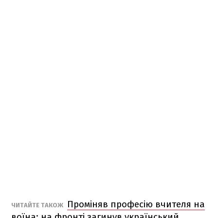
Проміняв професію вчителя на
ЧИТАЙТЕ ТАКОЖ
воїна: на фронті загинув український