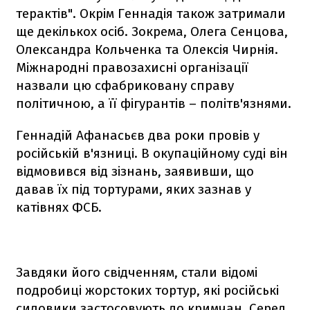
терактів". Окрім Геннадія також затримали
ще декількох осіб. Зокрема, Олега Сенцова,
Олександра Кольченка та Олексія Чирнія.
Міжнародні правозахисні організації
назвали цю сфабриковану справу
політичною, а її фігурантів – політв'язнями.
Геннадій Афанасьєв два роки провів у
російській в'язниці. В окупаційному суді він
відмовився від зізнань, заявивши, що
давав їх під тортурами, яких зазнав у
катівнях ФСБ.
Завдяки його свідченням, стали відомі
подробиці жорстоких тортур, які російські
силовики застосовують до кримчан. Серед