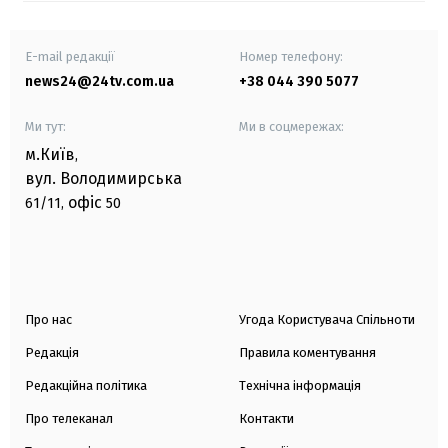
E-mail редакції
Номер телефону:
news24@24tv.com.ua
+38 044 390 5077
Ми тут:
Ми в соцмережах:
м.Київ
,
вул. Володимирська
офіс
61/11,
50
Про нас
Угода Користувача Спільноти
Редакція
Правила коментування
Редакційна політика
Технічна інформація
Про телеканал
Контакти