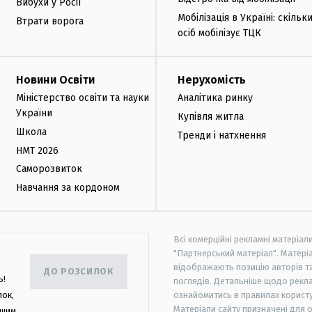
Вибухи у Росії
Мобілізація в Україні: скільк
Втрати ворога
осіб мобілізує ТЦК
Новини Освіти
Нерухомість
Міністерство освіти та науки
Аналітика ринку
України
Купівля житла
Школа
Тренди і натхнення
НМТ 2026
Саморозвиток
Навчання за кордоном
Всі комерційні рекламні матеріал
"Партнерський матеріал". Матеріа
відображають позицію авторів та 
ДО РОЗСИЛОК
ь!
поглядів. Детальніше щодо рекл
лок,
ознайомитись в правилах користу
Матеріали сайту призначені для 
ашим