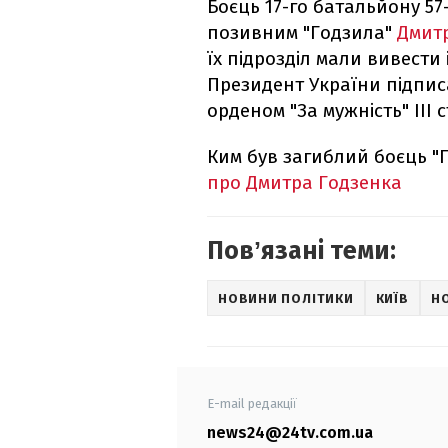
Боєць 17-го батальйону 57
позивним "Годзила"
Дмитр
їх підрозділ мали вивести 
Президент України підпи
орденом "За мужність" III 
Ким був загиблий боєць "Г
про Дмитра Годзенка
Повʼязані теми:
НОВИНИ ПОЛІТИКИ
КИЇВ
Н
E-mail редакції
news24@24tv.com.ua