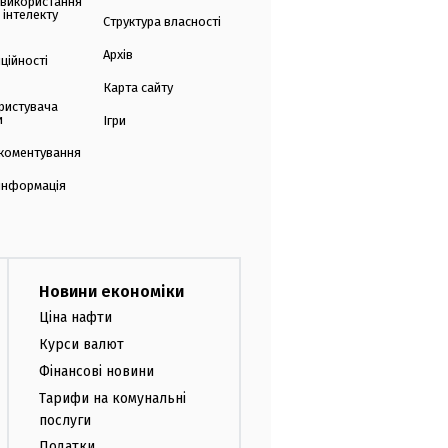
 використання
 інтелекту
Структура власності
Архів
ційності
Карта сайту
ристувача
и
Ігри
коментування
 інформація
Новини економіки
Ціна нафти
Курси валют
Фінансові новини
Тарифи на комунальні
послуги
Податки