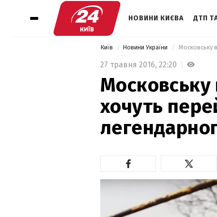
НОВИНИ КИЄВА
ДТП ТА
Київ
Новини України
27 травня 2016,
22:20
Московську 
хочуть пере
легендарног