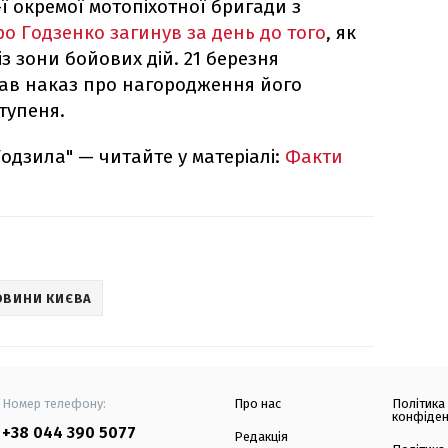
-ї окремої мотопіхотної бригади з
о Годзенко загинув за день до того
, як
із зони бойових дій. 21 березня
сав наказ про нагородження його
ступеня.
одзила" — читайте у матеріалі:
Факти
ОВИНИ КИЄВА
Номер телефону:
Про нас
Політика
конфіден
+38 044 390 5077
Редакція