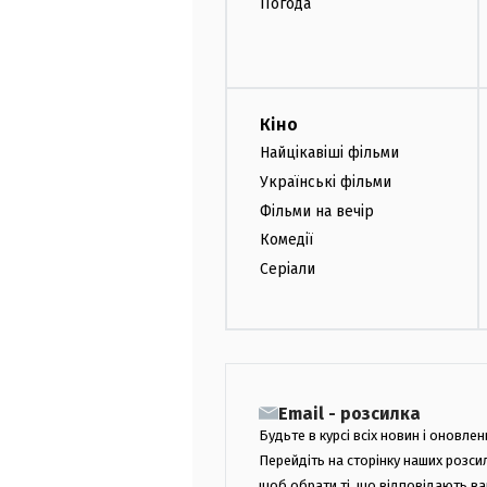
Погода
Кіно
Найцікавіші фільми
Українські фільми
Фільми на вечір
Комедії
Серіали
Email - розсилка
Будьте в курсі всіх новин і оновлен
Перейдіть на сторінку наших розси
щоб обрати ті, що відповідають в