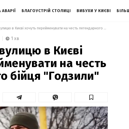
 АВАРІЇ
БЛАГОУСТРІЙ СТОЛИЦІ
ВИБУХИ У КИЄВІ
БІЛЬ
 Московську вулицю в Києві хочуть перейменувати на честь легендарного бійця "Годзили" 
1 хв
вулицю в Києві
йменувати на честь
о бійця "Годзили"