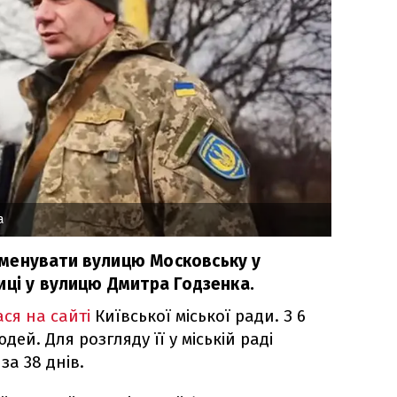
а
менувати вулицю Московську у
иці у вулицю Дмитра Годзенка.
ася на сайті
Київської міської ради. З 6
дей. Для розгляду її у міській раді
за 38 днів.