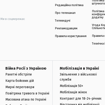
Політика
штучного
Редакційна політика
Політика
Про телеканал
конфіден
додатку
Ми в соцмережах:
Телеведучі
Угода Ко
Спільнот
Рекламодавцям
Правила 
Правила користування
Технічна
Війна Росії з Україною
Мобілізація в Україні
Ракетні обстріли
Звільнення з військової
служби
Карта бойових дій
Мобілізація 50+
Мирні переговори
Мобілізація жінок
Повітряна тривога в Україні
Контракт для 18-24-річних
Масована атака по Україні
Відстрочка від мобілізації