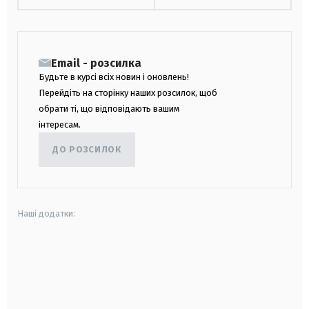
Email - розсилка
Будьте в курсі всіх новин і оновлень!
Перейдіть на сторінку наших розсилок, щоб
обрати ті, що відповідають вашим
інтересам.
ДО РОЗСИЛОК
Наші додатки:
android
apple
smart tv
samsung smart tv