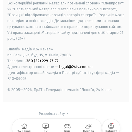
Всі комерційні рекламні матеріали позначені словами "Спецпроєкт"
чи "Партнерський матеріал". Матеріали з позначкою "Експерт",
"Позиція" відображають позицію авторів та героїв. Редакція може
не поділяти їхніх поглядів. Детальніше щодо реклами та правил
цитування можна ознайомитись в правилах користування сайтом.
Усі права захищені.
Матеріали сайту призначені для осіб старше
21
року (21+)
Онлайн-медіа «24 Канал»
пл. Галицька, буд. 15, м. Львів, 79008
Телефон
+380 (32) 229-77-77
Адреса електронної пошти —
legal@24tv.com.ua
Ідентифікатор онлайн-медіа в Реєстрі суб'єктів у сфері медіа —
R40-06057
© 2005—2026,
ПрАТ «Телерадіокомпанія "Люкс"», 24 Канал.
Розробка сайту
-
24 Канал
TV
Ігри
Погода
Кабінет