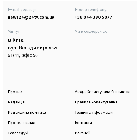
E-mail редакції
Номер телефону:
news24@24tv.com.ua
+38 044 390 5077
Ми тут:
Ми в соцмережах:
м.Київ
,
вул. Володимирська
офіс
61/11,
50
Про нас
Угода Користувача Спільноти
Редакція
Правила коментування
Редакційна політика
Технічна інформація
Про телеканал
Контакти
Телеведучі
Вакансії