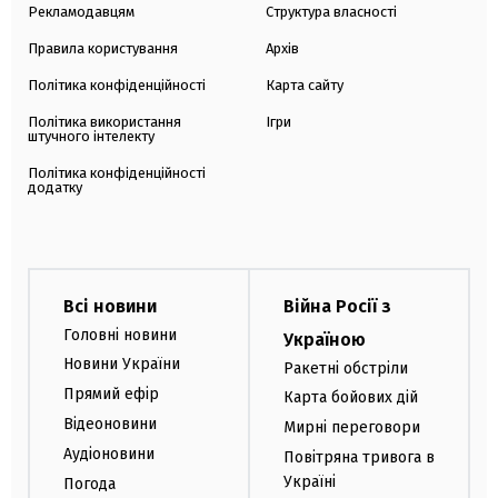
Рекламодавцям
Структура власності
Правила користування
Архів
Політика конфіденційності
Карта сайту
Політика використання
Ігри
штучного інтелекту
Політика конфіденційності
додатку
Всі новини
Війна Росії з
Головні новини
Україною
Новини України
Ракетні обстріли
Прямий ефір
Карта бойових дій
Відеоновини
Мирні переговори
Аудіоновини
Повітряна тривога в
Україні
Погода