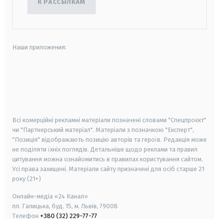
К РАССЫЛКАМ
Наши приложения:
android
apple
smart tv
samsung smart tv
Всі комерційні рекламні матеріали позначені словами "Спецпроєкт"
чи "Партнерський матеріал". Матеріали з позначкою "Експерт",
"Позиція" відображають позицію авторів та героїв. Редакція може
не поділяти їхніх поглядів. Детальніше щодо реклами та правил
цитування можна ознайомитись в правилах користування сайтом.
Усі права захищені.
Матеріали сайту призначені для осіб старше
21
року (21+)
Онлайн-медіа «24 Канал»
пл. Галицька, буд. 15, м. Львів, 79008
Телефон
+380 (32) 229-77-77