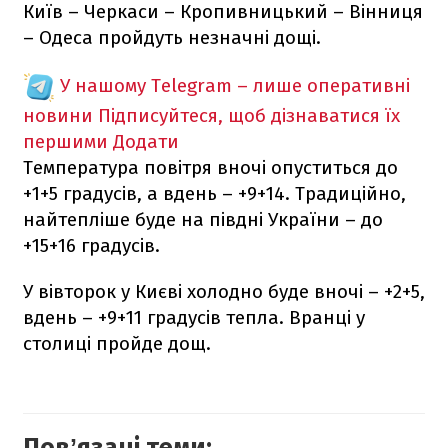
Київ – Черкаси – Кропивницький – Вінниця
– Одеса пройдуть незначні дощі.
У нашому Telegram – лише оперативні
новини
Підписуйтеся, щоб дізнаватися їх
першими
Додати
Температура повітря вночі опуститься до
+1+5 градусів, а вдень – +9+14. Традиційно,
найтепліше буде на півдні України – до
+15+16 градусів.
У вівторок у Києві холодно буде вночі – +2+5,
вдень – +9+11 градусів тепла. Вранці у
столиці пройде дощ.
Повʼязані теми: