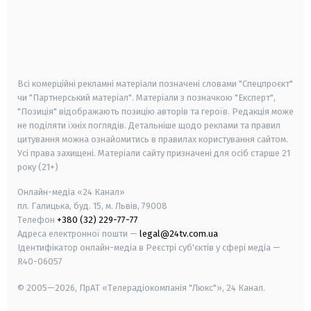
android
apple
smart tv
samsung smart tv
Всі комерційні рекламні матеріали позначені словами "Спецпроєкт"
чи "Партнерський матеріал". Матеріали з позначкою "Експерт",
"Позиція" відображають позицію авторів та героїв. Редакція може
не поділяти їхніх поглядів. Детальніше щодо реклами та правил
цитування можна ознайомитись в правилах користування сайтом.
Усі права захищені.
Матеріали сайту призначені для осіб старше
21
року (21+)
Онлайн-медіа «24 Канал»
пл. Галицька, буд. 15, м. Львів, 79008
Телефон
+380 (32) 229-77-77
Адреса електронної пошти —
legal@24tv.com.ua
Ідентифікатор онлайн-медіа в Реєстрі суб'єктів у сфері медіа —
R40-06057
© 2005—2026,
ПрАТ «Телерадіокомпанія "Люкс"», 24 Канал.