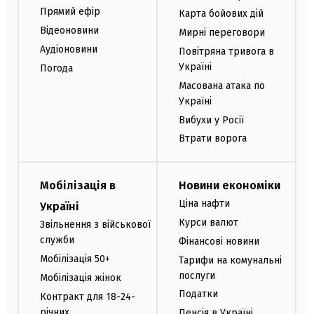
Прямий ефір
Карта бойових дій
Відеоновини
Мирні переговори
Аудіоновини
Повітряна тривога в
Україні
Погода
Масована атака по
Україні
Вибухи у Росії
Втрати ворога
Мобілізація в
Новини економіки
Ціна нафти
Україні
Курси валют
Звільнення з військової
служби
Фінансові новини
Мобілізація 50+
Тарифи на комунальні
послуги
Мобілізація жінок
Податки
Контракт для 18-24-
річних
Пенсія в Україні