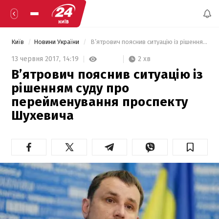
Київ
Новини України
 В’ятрович пояснив ситуацію із рішенням суду про перейменування проспекту Шухевича 
2 хв
13 червня 2017,
14:19
В’ятрович пояснив ситуацію із
рішенням суду про
перейменування проспекту
Шухевича