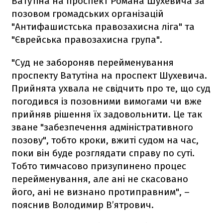
Ватутіна на проспект Романа Шухевича за
позовом громадських організацій
"Антифашистська правозахисна ліга" та
"Єврейська правозахисна група".
"Суд не забороняв перейменування
проспекту Ватутіна на проспект Шухевича.
Прийнята ухвала не свідчить про те, що суд
погодився із позовними вимогами чи вже
прийняв рішення їх задовольнити. Це так
зване "забезпечення адміністративного
позову", тобто кроки, вжиті судом на час,
поки він буде розглядати справу по суті.
Тобто тимчасово призупинено процес
перейменування, але ані не скасовано
його, ані не визнано протиправним", –
пояснив Володимир В’ятрович.