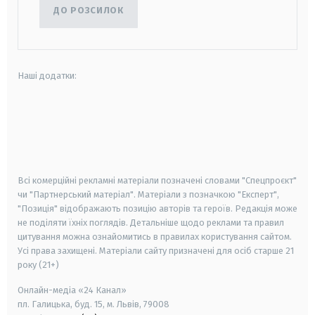
ДО РОЗСИЛОК
Наші додатки:
android
apple
smart tv
samsung smart tv
Всі комерційні рекламні матеріали позначені словами "Спецпроєкт"
чи "Партнерський матеріал". Матеріали з позначкою "Експерт",
"Позиція" відображають позицію авторів та героїв. Редакція може
не поділяти їхніх поглядів. Детальніше щодо реклами та правил
цитування можна ознайомитись в правилах користування сайтом.
Усі права захищені.
Матеріали сайту призначені для осіб старше
21
року (21+)
Онлайн-медіа «24 Канал»
пл. Галицька, буд. 15, м. Львів, 79008