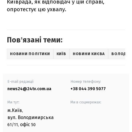
Київрада, як відповідач у цій справі,
опротестує цю ухвалу.
Повʼязані теми:
НОВИНИ ПОЛІТИКИ
КИЇВ
НОВИНИ КИЄВА
ВОЛОДИМ
E-mail редакції
Номер телефону:
news24@24tv.com.ua
+38 044 390 5077
Ми тут:
Ми в соцмережах:
м.Київ
,
вул. Володимирська
офіс
61/11,
50