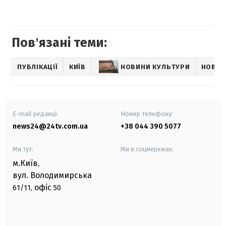
Повʼязані теми:
ПУБЛІКАЦІЇ
КИЇВ
НОВИНИ КУЛЬТУРИ
НОВИН
E-mail редакції
Номер телефону:
news24@24tv.com.ua
+38 044 390 5077
Ми тут:
Ми в соцмережах:
м.Київ
,
вул. Володимирська
офіс
61/11,
50