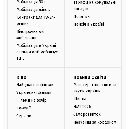
Мобілізація 50+
Тарифи на комунальні
послуги
Мобілізація жінок
Податки
Контракт для 18-24-
річних
Пенсія в Україні
Відстрочка від
мобілізації
Мобілізація в Україні:
скільки осіб мобілізує
ТЦК
Кіно
Новини Освіти
Найцікавіші фільми
Міністерство освіти та
науки України
Українські фільми
Школа
Фільми на вечір
НМТ 2026
Комедії
Саморозвиток
Серіали
Навчання за кордоном