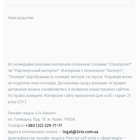
Наші додатки:
android
apple
smart tv
samsung smart tv
Всі комерційні рекламні матеріали позначені словами "Спецпроєкт"
чи "Партнерський матеріал". Матеріали з позначкою "Експерт",
"Позиція" відображають позицію авторів та героїв. Редакція може
не поділяти їхніх поглядів. Детальніше щодо реклами та правил
цитування можна ознайомитись в правилах користування сайтом.
Усі права захищені.
Матеріали сайту призначені для осіб старше
21
року (21+)
Онлайн-медіа «24 Канал»
пл. Галицька, буд. 15, м. Львів, 79008
Телефон
+380 (32) 229-77-77
Адреса електронної пошти —
legal@24tv.com.ua
Ідентифікатор онлайн-медіа в Реєстрі суб'єктів у сфері медіа —