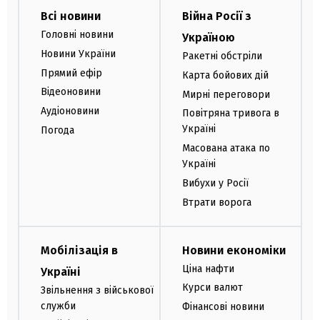
Всі новини
Війна Росії з
Головні новини
Україною
Новини України
Ракетні обстріли
Прямий ефір
Карта бойових дій
Відеоновини
Мирні переговори
Аудіоновини
Повітряна тривога в
Україні
Погода
Масована атака по
Україні
Вибухи у Росії
Втрати ворога
Мобілізація в
Новини економіки
Ціна нафти
Україні
Курси валют
Звільнення з військової
служби
Фінансові новини