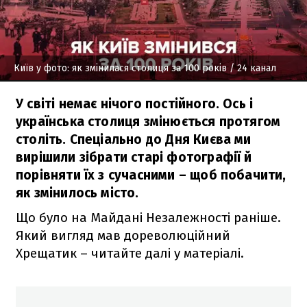
Київ у фото: як змінилася столиця за 100 років
/ 24 канал
У світі немає нічого постійного. Ось і
українська столиця змінюється протягом
століть. Спеціально до Дня Києва ми
вирішили зібрати старі фотографії й
порівняти їх з сучасними – щоб побачити,
як змінилось місто.
Що було на Майдані Незалежності раніше.
Який вигляд мав дореволюційний
Хрещатик – читайте далі у матеріалі.