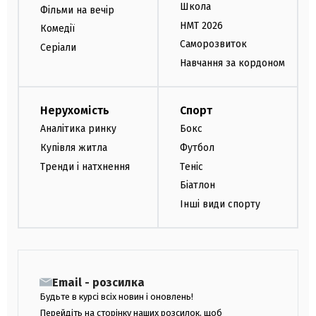
Школа
Фільми на вечір
НМТ 2026
Комедії
Саморозвиток
Серіали
Навчання за кордоном
Нерухомість
Спорт
Аналітика ринку
Бокс
Купівля житла
Футбол
Тренди і натхнення
Теніс
Біатлон
Інші види спорту
Email - розсилка
Будьте в курсі всіх новин і оновлень!
Перейдіть на сторінку наших розсилок, щоб