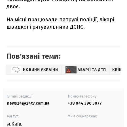
двоє.
На місці працювали патрулі поліції, лікарі
швидкої і рятувальники ДСНС.
Повʼязані теми:
НОВИНИ УКРАЇНИ
АВАРІЇ ТА ДТП
КИЇВ
E-mail редакції
Номер телефону:
news24@24tv.com.ua
+38 044 390 5077
Ми тут:
Ми в соцмережах:
м.Київ
,