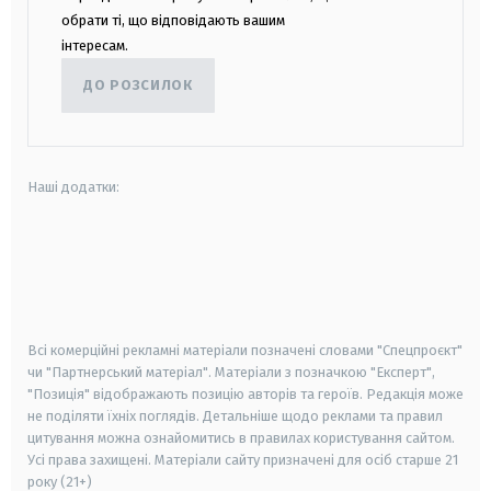
обрати ті, що відповідають вашим
інтересам.
ДО РОЗСИЛОК
Наші додатки:
android
apple
smart tv
samsung smart tv
Всі комерційні рекламні матеріали позначені словами "Спецпроєкт"
чи "Партнерський матеріал". Матеріали з позначкою "Експерт",
"Позиція" відображають позицію авторів та героїв. Редакція може
не поділяти їхніх поглядів. Детальніше щодо реклами та правил
цитування можна ознайомитись в правилах користування сайтом.
Усі права захищені.
Матеріали сайту призначені для осіб старше
21
року (21+)