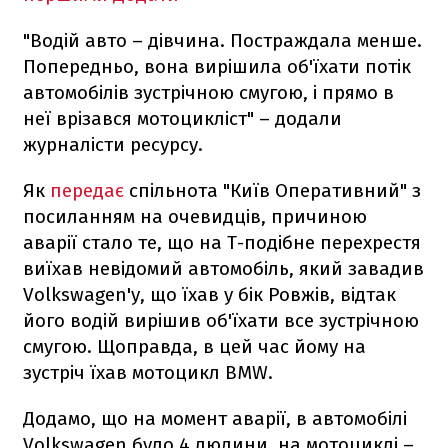
"Водій авто – дівчина. Постраждала менше.
Попередньо, вона вирішила об'їхати потік
автомобілів зустрічною смугою, і прямо в
неї врізався мотоцикліст" – додали
журналісти ресурсу.
Як
передає
спільнота "Київ Оперативний" з
посиланням на очевидців, причиною
аварії стало те, що на Т-подібне перехрестя
виїхав невідомий автомобіль, який завадив
Volkswagen'у, що їхав у бік Ровжів, відтак
його водій вирішив об'їхати все зустрічною
смугою. Щоправда, в цей час йому на
зустріч їхав мотоцикл BMW.
Додамо, що на момент аварії, в автомобілі
Volkswagen було 4 людини, на мотоциклі –