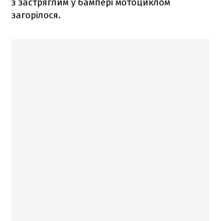
з застряглим у бампері мотоциклом
загорілося.