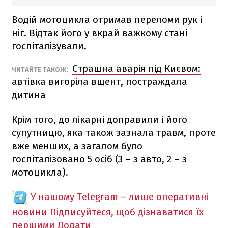
Водій мотоцикла отримав переломи рук і
ніг. Відтак його у вкрай важкому стані
госпіталізували.
Страшна аварія під Києвом:
ЧИТАЙТЕ ТАКОЖ:
автівка вигоріла вщент, постраждала
дитина
Крім того, до лікарні доправили і його
супутницю, яка також зазнала травм, проте
вже менших, а загалом було
госпіталізовано 5 осіб (3 – з авто, 2 – з
мотоцикла).
У нашому Telegram – лише оперативні
новини
Підписуйтеся, щоб дізнаватися їх
першими
Додати