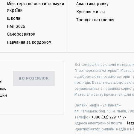
Міністерство освіти та науки
Аналітика ринку
України
Купівля житла
Школа
Тренди і натхнення
НМТ 2026
Саморозвиток
Навчання за кордоном
Всі комерційні рекламні матеріал
"Партнерський матеріал". Матеріа
відображають позицію авторів та 
ДО РОЗСИЛОК
ь!
поглядів. Детальніше щодо рекл
лок,
ознайомитись в правилах користу
Матеріали сайту призначені для 
ашим
Онлайн-медіа «24 Канал»
пл. Галицька, буд. 15, м. Львів, 79
Телефон
+380 (32) 229-77-77
Адреса електронної пошти —
leg
Ідентифікатор онлайн-медіа в Реє