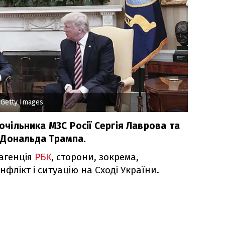
 Getty Images
 очільника МЗС Росії Сергія Лаврова та
 Дональда Трампа.
агенція
РБК
, сторони, зокрема,
флікт і ситуацію на Сході України.