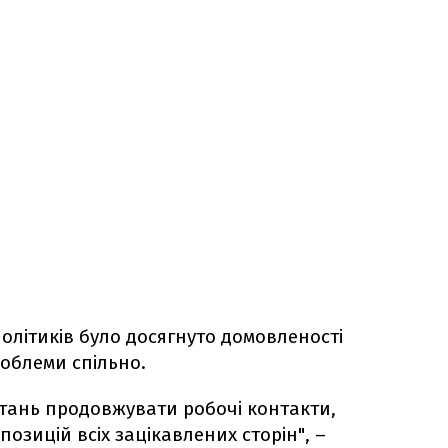
і політиків було досягнуто домовленості
облеми спільно.
тань продовжувати робочі контакти,
зицій всіх зацікавлених сторін", –