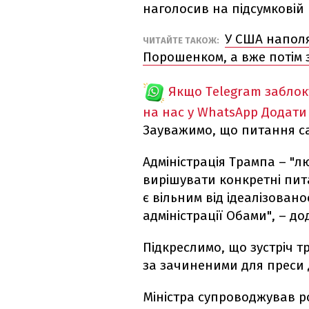
наголосив на підсумковій
У США наполя
ЧИТАЙТЕ ТАКОЖ:
Порошенком, а вже потім 
Якщо Telegram забло
на нас у WhatsApp
Додати
Зауважимо, що питання са
Адміністрація Трампа – "л
вирішувати конкретні пит
є вільним від ідеалізован
адміністрації Обами", – до
Підкреслимо, що зустріч 
за зачиненими для преси
Міністра супроводжував ро