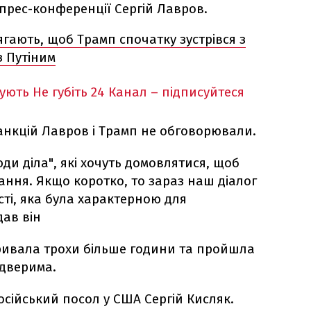
 прес-конференції Сергій Лавров.
гають, щоб Трамп спочатку зустрівся з
з Путіним
кують
Не губіть 24 Канал – підписуйтеся
нкцій Лавров і Трамп не обговорювали.
юди діла", які хочуть домовлятися, щоб
ання. Якщо коротко, то зараз наш діалог
ості, яка була характерною для
дав він
тривала трохи більше години та пройшла
 дверима.
сійський посол у США Сергій Кисляк.