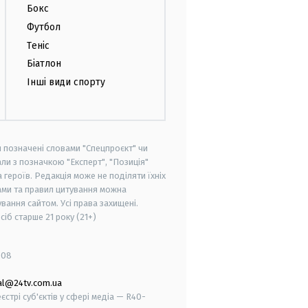
Бокс
Футбол
Теніс
Біатлон
Інші види спорту
и позначені словами "Спецпроєкт" чи
ли з позначкою "Експерт", "Позиція"
героїв. Редакція може не поділяти їхніх
ами та правил цитування можна
вання сайтом. Усі права захищені.
осіб старше
21 року (21+)
008
al@24tv.com.ua
стрі суб'єктів у сфері медіа — R40-