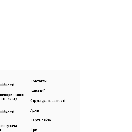
Контакти
ційності
Вакансії
 використання
 інтелекту
Структура власності
Архів
ційності
Карта сайту
ристувача
и
Ігри