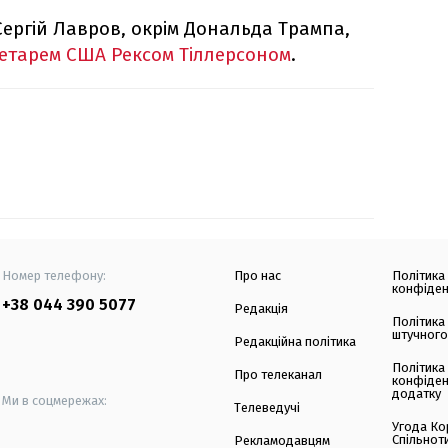
 Сергій Лавров, окрім Дональда Трампа,
ретарем США Рексом Тіллерсоном
.
Номер телефону:
Про нас
Політика
конфіден
+38 044 390 5077
Редакція
Політика
штучного
Редакційна політика
Політика
Про телеканал
конфіден
додатку
Ми в соцмережах:
Телеведучі
Угода Ко
Спільнот
Рекламодавцям